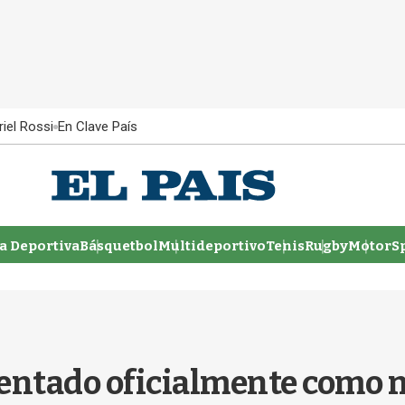
iel Rossi
En Clave País
 Deportiva
Básquetbol
Multideportivo
Tenis
Rugby
MotorSp
entado oficialmente como n