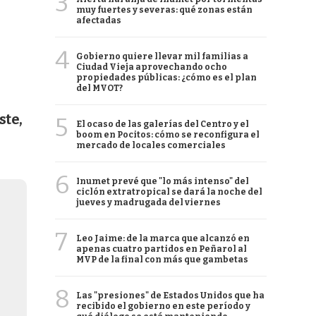
3
muy fuertes y severas: qué zonas están
afectadas
4
Gobierno quiere llevar mil familias a
Ciudad Vieja aprovechando ocho
propiedades públicas: ¿cómo es el plan
del MVOT?
ste,
5
El ocaso de las galerías del Centro y el
boom en Pocitos: cómo se reconfigura el
mercado de locales comerciales
6
Inumet prevé que "lo más intenso" del
ciclón extratropical se dará la noche del
jueves y madrugada del viernes
7
Leo Jaime: de la marca que alcanzó en
apenas cuatro partidos en Peñarol al
MVP de la final con más que gambetas
8
Las "presiones" de Estados Unidos que ha
recibido el gobierno en este período y