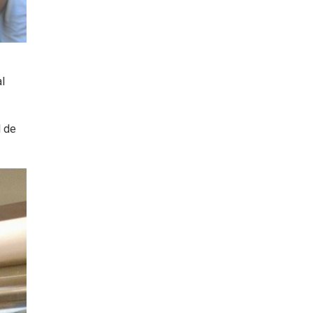
l
l de