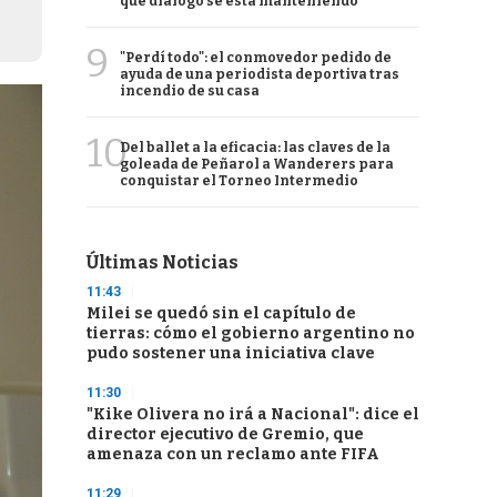
qué diálogo se está manteniendo
9
"Perdí todo": el conmovedor pedido de
ayuda de una periodista deportiva tras
incendio de su casa
10
Del ballet a la eficacia: las claves de la
goleada de Peñarol a Wanderers para
conquistar el Torneo Intermedio
Últimas Noticias
11:43
Milei se quedó sin el capítulo de
tierras: cómo el gobierno argentino no
pudo sostener una iniciativa clave
11:30
"Kike Olivera no irá a Nacional": dice el
director ejecutivo de Gremio, que
amenaza con un reclamo ante FIFA
11:29