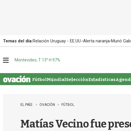
Temas del día:
Relación Uruguay - EE.UU.
Alerta naranja
Murió Gabr
Montevideo, T 13° H 97%
M
e
n
u
Fútbol
Mundial
Selección
Estadisticas
Agenda
EL PAÍS
OVACIÓN
FÚTBOL
Matías Vecino fue pres