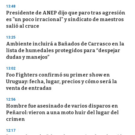
n
13:48
d
Presidente de ANEP dijo que paro tras agresión
s
o
es "un poco irracional" y sindicato de maestros
f
salió al cruce
3
3
s
13:25
e
Ambiente incluirá a Bañados de Carrasco en la
c
lista de humedales protegidos para “despejar
o
n
dudas y manejos”
d
s
13:02
Foo Fighters confirmó su primer show en
Uruguay: fecha, lugar, precios y cómo será la
venta de entradas
12:56
Hombre fue asesinado de varios disparos en
Peñarol: vieron a una moto huir del lugar del
crimen
12:17