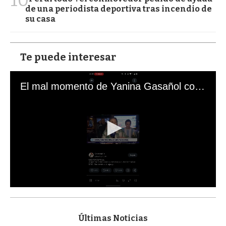
10
de una periodista deportiva tras incendio de
su casa
Te puede interesar
El mal momento de Yanina Gasañol con un hincha argentino en "Subrayado"
0
s
e
c
Últimas Noticias
o