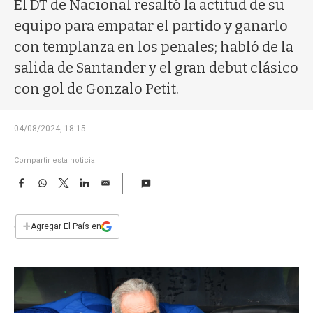
a
El DT de Nacional resaltó la actitud de su
equipo para empatar el partido y ganarlo
con templanza en los penales; habló de la
salida de Santander y el gran debut clásico
con gol de Gonzalo Petit.
04/08/2024, 18:15
Compartir esta noticia
F
W
T
L
E
a
h
w
i
m
c
a
i
n
a
e
t
t
k
i
+
Agregar El País en
b
s
t
e
l
o
A
e
d
o
p
r
I
k
p
n