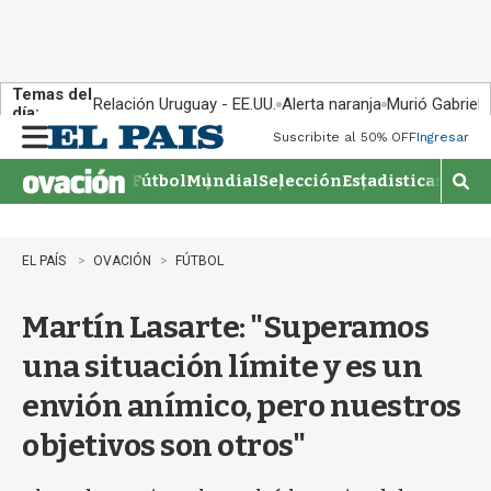
Temas del
Relación Uruguay - EE.UU.
Alerta naranja
Murió Gabriel 
día:
Suscribite al 50% OFF
Ingresar
M
e
Fútbol
Mundial
Selección
Estadisticas
Agen
n
M
u
o
s
t
EL PAÍS
OVACIÓN
FÚTBOL
r
a
Martín Lasarte: "Superamos
r
b
una situación límite y es un
�
s
envión anímico, pero nuestros
q
u
objetivos son otros"
e
d