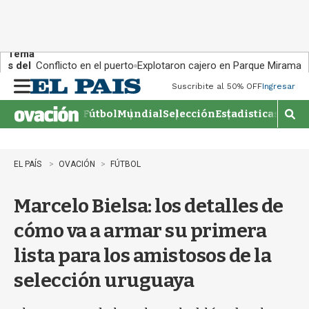
Tema
s del
Conflicto en el puerto
Explotaron cajero en Parque Miramar
día:
Suscribite al 50% OFF
Ingresar
M
e
Fútbol
Mundial
Selección
Estadisticas
Agen
n
M
u
o
s
t
EL PAÍS
OVACIÓN
FÚTBOL
r
a
Marcelo Bielsa: los detalles de
r
b
cómo va a armar su primera
�
s
lista para los amistosos de la
q
u
selección uruguaya
e
d