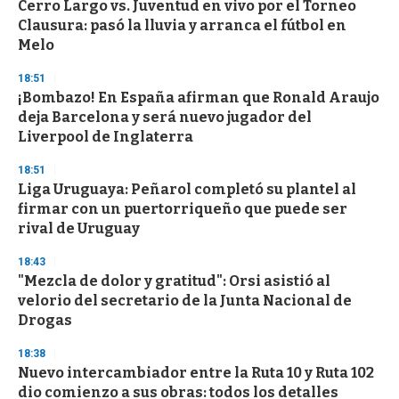
Cerro Largo vs. Juventud en vivo por el Torneo
s
o
Clausura: pasó la lluvia y arranca el fútbol en
f
Melo
3
3
s
18:51
e
¡Bombazo! En España afirman que Ronald Araujo
c
deja Barcelona y será nuevo jugador del
o
n
Liverpool de Inglaterra
d
s
18:51
Liga Uruguaya: Peñarol completó su plantel al
firmar con un puertorriqueño que puede ser
rival de Uruguay
18:43
"Mezcla de dolor y gratitud": Orsi asistió al
velorio del secretario de la Junta Nacional de
Drogas
18:38
Nuevo intercambiador entre la Ruta 10 y Ruta 102
dio comienzo a sus obras: todos los detalles