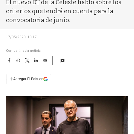
a
El nuevo DT de la Celeste habló sobre los
criterios que tendrá en cuenta para la
convocatoria de junio.
17/05/2023, 13:17
Compartir esta noticia
F
W
T
L
E
a
h
w
i
m
c
a
i
n
a
e
t
t
k
i
+
Agregar El País en
b
s
t
e
l
o
A
e
d
o
p
r
I
k
p
n