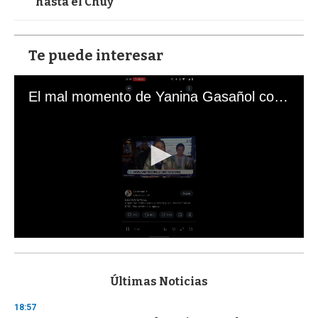
hasta el Chuy
Te puede interesar
El mal momento de Yanina Gasañol con un hincha argentino en "Subrayado"
0
s
e
c
Últimas Noticias
o
n
18:57
d