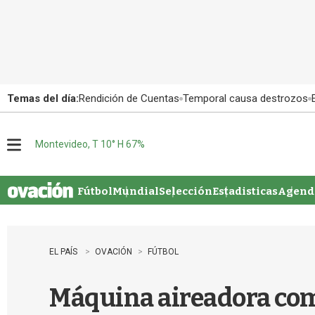
Temas del día:
Rendición de Cuentas
Temporal causa destrozos
Montevideo, T 10° H 67%
M
e
n
u
Fútbol
Mundial
Selección
Estadisticas
Agenda
EL PAÍS
OVACIÓN
FÚTBOL
Máquina aireadora come