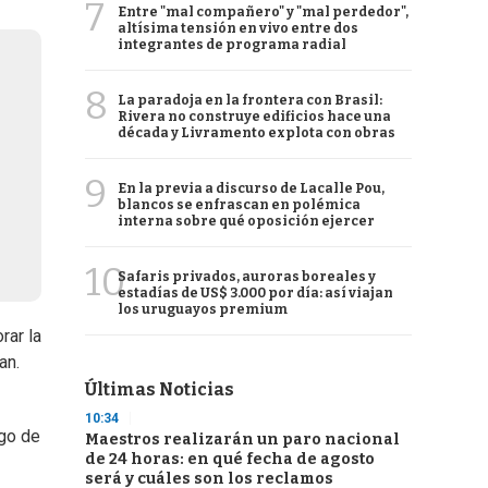
7
Entre "mal compañero" y "mal perdedor",
altísima tensión en vivo entre dos
integrantes de programa radial
8
La paradoja en la frontera con Brasil:
Rivera no construye edificios hace una
década y Livramento explota con obras
9
En la previa a discurso de Lacalle Pou,
blancos se enfrascan en polémica
interna sobre qué oposición ejercer
10
Safaris privados, auroras boreales y
estadías de US$ 3.000 por día: así viajan
los uruguayos premium
rar la
an.
Últimas Noticias
10:34
go de
Maestros realizarán un paro nacional
de 24 horas: en qué fecha de agosto
será y cuáles son los reclamos