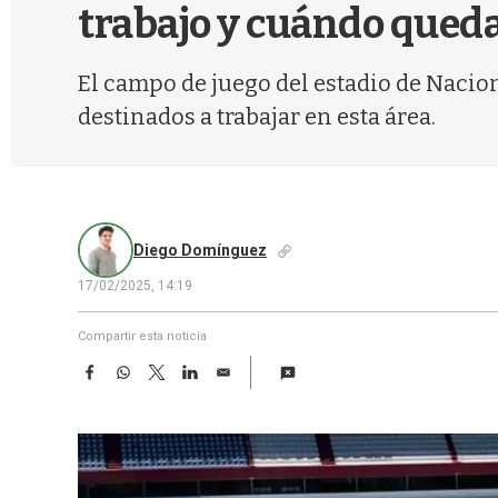
trabajo y cuándo queda
El campo de juego del estadio de Nacio
destinados a trabajar en esta área.
Diego Domínguez
17/02/2025, 14:19
Compartir esta noticia
F
W
T
L
E
a
h
w
i
m
c
a
i
n
a
e
t
t
k
i
b
s
t
e
l
o
A
e
d