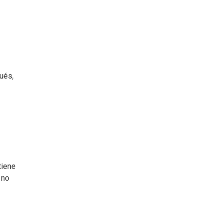
ués,
tiene
 no