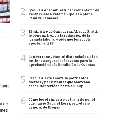
2
"¡Volvé a Adeom!": el filoso comentario de
Yesty Prieto a Valeria Ripoll en plena
Cena de Famosos
3
El ministro de Ganadería, Alfredo Fratti,
le pone un freno a la reducción de la
jornada laboral y pide que los robots
aporten al BPS
4
Con Perrone y Manini distanciados, el FA
no tiene asegurados los votos para la
aprobación de la Rendición de Cuentas
5
Cesó la alerta amarilla por vientos
fuertes y persistentes que abarcaba
l
para
desde Montevideo hasta el Chuy
6
Cómo fue el siniestro de tránsito por el
la de
que murió Gabriel Rossi, secretario
general de Drogas
panes