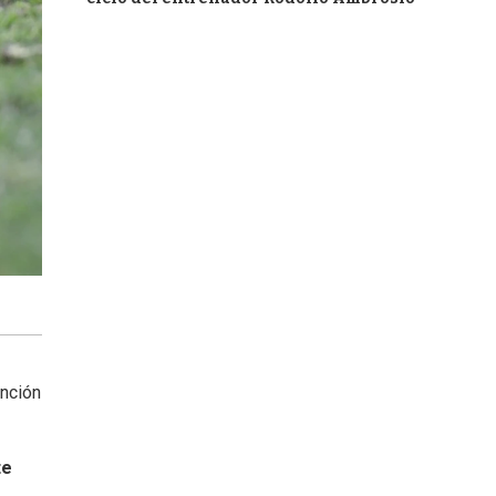
unción
te