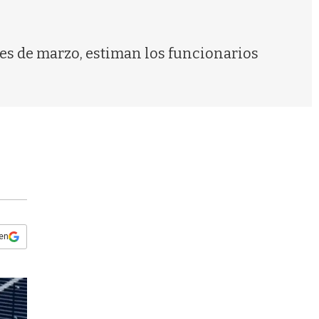
s
q
u
e
es de marzo, estiman los funcionarios
d
a
 en