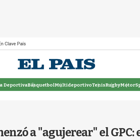
En Clave País
 Deportiva
Básquetbol
Multideportivo
Tenis
Rugby
MotorSp
nzó a "agujerear" el GPC: e