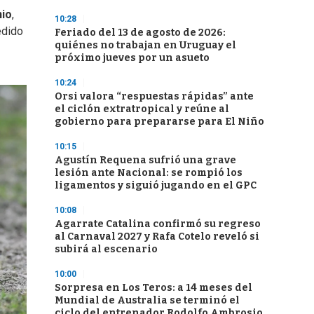
nio
,
10:28
edido
Feriado del 13 de agosto de 2026:
quiénes no trabajan en Uruguay el
próximo jueves por un asueto
10:24
Orsi valora “respuestas rápidas” ante
el ciclón extratropical y reúne al
gobierno para prepararse para El Niño
10:15
Agustín Requena sufrió una grave
lesión ante Nacional: se rompió los
ligamentos y siguió jugando en el GPC
10:08
Agarrate Catalina confirmó su regreso
al Carnaval 2027 y Rafa Cotelo reveló si
subirá al escenario
10:00
Sorpresa en Los Teros: a 14 meses del
Mundial de Australia se terminó el
ciclo del entrenador Rodolfo Ambrosio