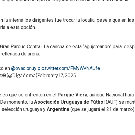
 la interna los dirigentes fue trocar la localía, pese a que en las
ria a esta opción.
 Gran Parque Central. La cancha se está “agujereando” para, desp
 rellenada de arena.
so en
@ovacionuy
pic.twitter.com/FMvWvNAUfe
 🌐 (@Digadoma)
February 17, 2025
e es que se enfrenten en el
Parque Viera
, aunque Nacional hará
o. De momento, la
Asociación Uruguaya de Fútbol
(AUF) se man
la selección uruguaya y
Argentina
(que se jugará el 21 de marzo)