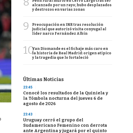
8
Peón rural murió en Cerro Largo tras ser
alcanzado por un rayo; hubo desplazados
y destrozos en varias zonas
9
Preocupación en INR tras resolución
judicial que autorizó visita conyugal al
líder narco Fernández Albín
10
Yan Diomande es el fichaje más caro en
la historia de Real Madrid: origen atípico
y la tragedia que lo fortaleció
Últimas Noticias
23:45
Conocé los resultados de la Quiniela y
la Tómbola nocturna del jueves 6 de
agosto de 2026
23:43
o
Uruguay cerró el grupo del
Sudamericano Femenino con derrota
ante Argentina y jugará por el quinto