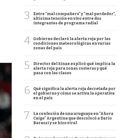
3
Entre "mal compañero" y "mal perdedor",
altísima tensión en vivo entre dos
integrantes de programa radial
4
Gobierno declaró la alerta roja por las
condiciones meteorológicas en varias
zonas del país
5
Director del Sinae explicó qué implica la
alerta roja para zonas costeras y qué
pasa con las clases
6
Qué significa la alerta roja decretada por
el gobierno y cómo se activa la operativa
en el país
7
La confesión de una uruguaya en "Ahora
Caigo" Argentina que descolocó a Darío
Barassi y se hizo viral