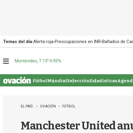
Temas del día:
Alerta roja
Preocupaciones en INR
Bañados de Ca
Montevideo, T 13° H 95%
M
e
n
u
Fútbol
Mundial
Selección
Estadisticas
Agenda
EL PAÍS
OVACIÓN
FÚTBOL
Manchester United anun