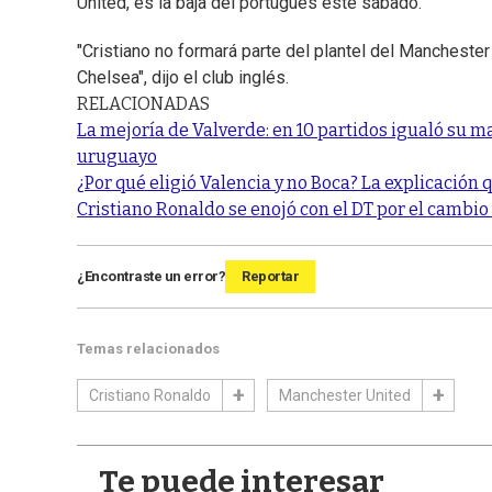
United, es la baja del portugués este sábado.
"Cristiano no formará parte del plantel del Mancheste
Chelsea", dijo el club inglés.
RELACIONADAS
La mejoría de Valverde: en 10 partidos igualó su m
uruguayo
¿Por qué eligió Valencia y no Boca? La explicación
Cristiano Ronaldo se enojó con el DT por el cambio y
¿Encontraste un error?
Reportar
Temas relacionados
Cristiano Ronaldo
Manchester United
Te puede interesar