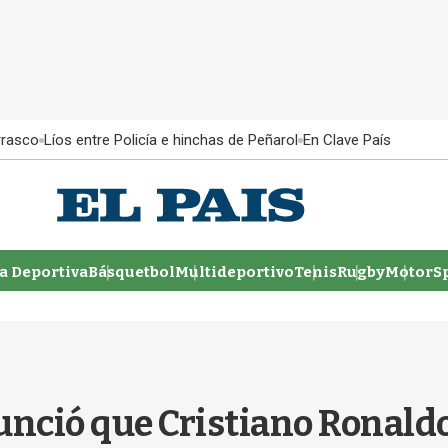
rrasco
Líos entre Policía e hinchas de Peñarol
En Clave País
 Deportiva
Básquetbol
Multideportivo
Tenis
Rugby
MotorSp
ció que Cristiano Ronaldo 