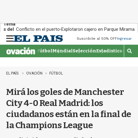
Tema
s del
Conflicto en el puerto
Explotaron cajero en Parque Miramar
día:
Suscribite al 50% OFF
Ingresar
M
e
Fútbol
Mundial
Selección
Estadisticas
Agen
n
M
u
o
s
t
EL PAÍS
OVACIÓN
FÚTBOL
r
a
Mirá los goles de Manchester
r
b
City 4-0 Real Madrid: los
�
s
ciudadanos están en la final de
q
u
la Champions League
e
d