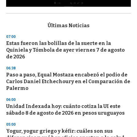
0
s
e
c
Últimas Noticias
o
n
07:00
d
Estas fueron las bolillas de la suerte en la
s
o
Quiniela y Tómbola de ayer viernes 7 de agosto
f
de 2026
3
3
s
06:38
e
Paso a paso, Equal Mostaza encabezó el podio de
c
Carlos Daniel Etchechoury en el Comparación de
o
n
Palermo
d
s
06:00
Unidad Indexada hoy: cuánto cotiza la UI este
sábado 8 de agosto de 2026 en pesos uruguayos
05:00
Yogur, yogur griego y kéfir: cuáles son sus