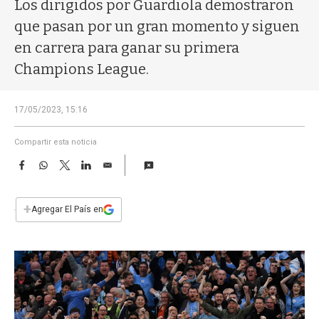
a
Los dirigidos por Guardiola demostraron
que pasan por un gran momento y siguen
en carrera para ganar su primera
Champions League.
17/05/2023, 15:16
Compartir esta noticia
F
W
T
L
E
a
h
w
i
m
c
a
i
n
a
e
t
t
k
i
+
Agregar El País en
b
s
t
e
l
o
A
e
d
o
p
r
I
k
p
n