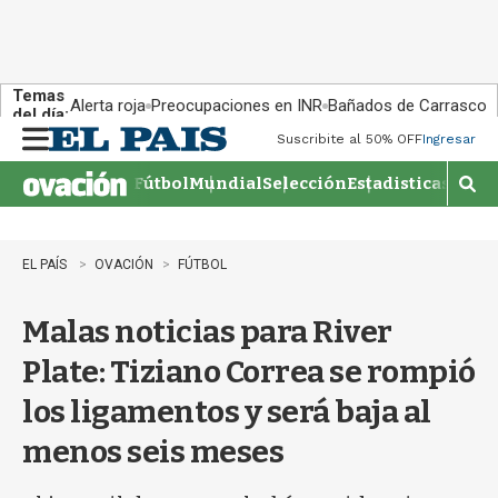
Temas
Alerta roja
Preocupaciones en INR
Bañados de Carrasco
del día:
Suscribite al 50% OFF
Ingresar
M
e
Fútbol
Mundial
Selección
Estadisticas
Agen
n
M
u
o
s
t
EL PAÍS
OVACIÓN
FÚTBOL
r
a
Malas noticias para River
r
b
Plate: Tiziano Correa se rompió
�
s
los ligamentos y será baja al
q
u
menos seis meses
e
d