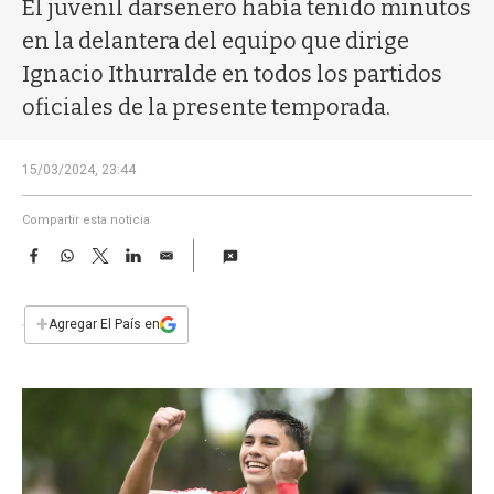
a
El juvenil darsenero había tenido minutos
en la delantera del equipo que dirige
Ignacio Ithurralde en todos los partidos
oficiales de la presente temporada.
15/03/2024, 23:44
Compartir esta noticia
F
W
T
L
E
a
h
w
i
m
c
a
i
n
a
e
t
t
k
i
+
Agregar El País en
b
s
t
e
l
o
A
e
d
o
p
r
I
k
p
n