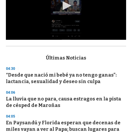
0
s
e
c
Últimas Noticias
o
n
04:30
d
“Desde que nació mi bebé ya no tengo ganas”:
s
o
lactancia, sexualidad y deseo sin culpa
f
3
04:06
3
s
La lluvia que no para, causa estragos en la pista
e
de césped de Maroñas
c
o
04:05
n
d
En Paysandú y Florida esperan que decenas de
s
miles vayan a ver al Papa; buscan lugares para