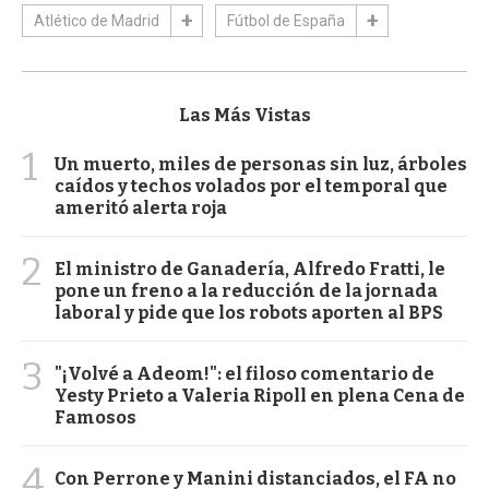
Atlético de Madrid
Fútbol de España
Las Más Vistas
1
Un muerto, miles de personas sin luz, árboles
caídos y techos volados por el temporal que
ameritó alerta roja
2
El ministro de Ganadería, Alfredo Fratti, le
pone un freno a la reducción de la jornada
laboral y pide que los robots aporten al BPS
3
"¡Volvé a Adeom!": el filoso comentario de
Yesty Prieto a Valeria Ripoll en plena Cena de
Famosos
4
Con Perrone y Manini distanciados, el FA no