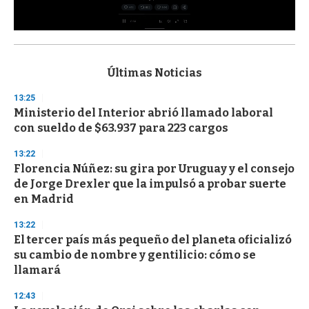
0
s
e
c
Últimas Noticias
o
n
13:25
d
Ministerio del Interior abrió llamado laboral
s
o
con sueldo de $63.937 para 223 cargos
f
3
13:22
3
s
Florencia Núñez: su gira por Uruguay y el consejo
e
de Jorge Drexler que la impulsó a probar suerte
c
en Madrid
o
n
d
13:22
s
El tercer país más pequeño del planeta oficializó
su cambio de nombre y gentilicio: cómo se
llamará
12:43