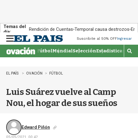
Temas del
Rendición de Cuentas
Temporal causa destrozos
En 
día:
Suscribite al 50% OFF
Ingresar
M
e
Fútbol
Mundial
Selección
Estadisticas
Agen
n
M
u
o
s
t
EL PAÍS
OVACIÓN
FÚTBOL
r
a
Luis Suárez vuelve al Camp
r
b
Nou, el hogar de sus sueños
�
s
q
u
e
Edward Piñón
d
05/05/2021, 00:42