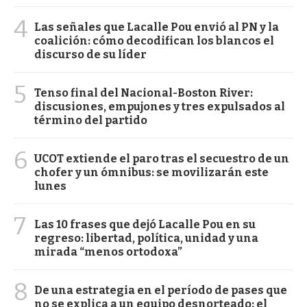
4
Las señales que Lacalle Pou envió al PN y la
coalición: cómo decodifican los blancos el
discurso de su líder
5
Tenso final del Nacional-Boston River:
discusiones, empujones y tres expulsados al
término del partido
6
UCOT extiende el paro tras el secuestro de un
chofer y un ómnibus: se movilizarán este
lunes
7
Las 10 frases que dejó Lacalle Pou en su
regreso: libertad, política, unidad y una
mirada “menos ortodoxa”
8
De una estrategia en el período de pases que
no se explica a un equipo desnorteado: el