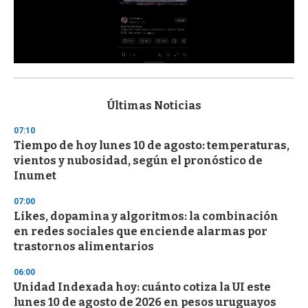
0
s
e
c
Últimas Noticias
o
n
07:10
d
Tiempo de hoy lunes 10 de agosto: temperaturas,
s
o
vientos y nubosidad, según el pronóstico de
f
Inumet
3
3
s
07:00
e
Likes, dopamina y algoritmos: la combinación
c
en redes sociales que enciende alarmas por
o
n
trastornos alimentarios
d
s
06:00
Unidad Indexada hoy: cuánto cotiza la UI este
lunes 10 de agosto de 2026 en pesos uruguayos