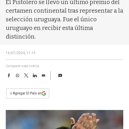
a
El Pistolero se llevó un último premio del
certamen continental tras representar a la
selección uruguaya. Fue el único
uruguayo en recibir esta última
distinción.
16/07/2024, 11:15
Compartir esta noticia
F
W
T
L
E
a
h
w
i
m
c
a
i
n
a
e
t
t
k
i
+
Agregar El País en
b
s
t
e
l
o
A
e
d
o
p
r
I
k
p
n