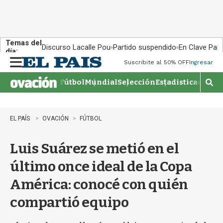
Temas del
Discurso Lacalle Pou
Partido suspendido
En Clave País
día:
Suscribite al 50% OFF
Ingresar
M
e
Fútbol
Mundial
Selección
Estadisticas
Agen
n
M
u
o
s
t
EL PAÍS
OVACIÓN
FÚTBOL
r
a
Luis Suárez se metió en el
r
b
último once ideal de la Copa
�
s
América: conocé con quién
q
u
compartió equipo
e
d