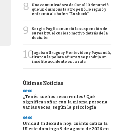
8
Una comunicadora de Canal 10 denunció
que un ómnibus la atropelló, lo siguió y
enfrentó al chofer: "En shock"
9
Sergio Puglia anunció la suspensión de
su reality: el curioso motivo detrás de la
decisión
10
Jugaban Uruguay Montevideo y Paysandú,
tiraron la pelota afuera y se produjo un
insólito accidente en la ruta
Últimas Noticias
08:00
¿Tenés sueños recurrentes? Qué
significa soñar con la misma persona
varias veces, según la psicología
06:00
Unidad Indexada hoy: cuánto cotiza la
UI este domingo 9 de agosto de 2026 en