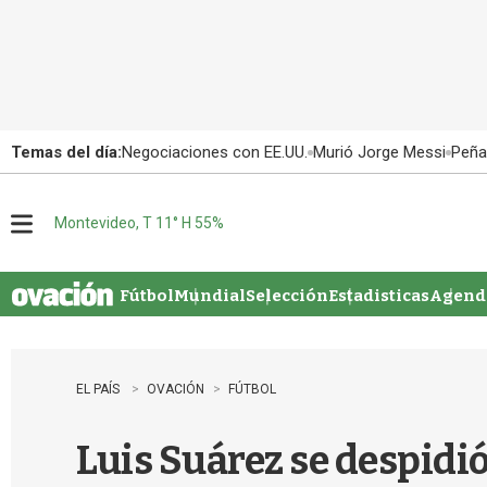
Temas del día:
Negociaciones con EE.UU.
Murió Jorge Messi
Peña
Montevideo, T 11° H 55%
M
e
n
u
Fútbol
Mundial
Selección
Estadisticas
Agenda
EL PAÍS
OVACIÓN
FÚTBOL
Luis Suárez se despidi