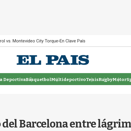
rol vs. Montevideo City Torque
En Clave País
 Deportiva
Básquetbol
Multideportivo
Tenis
Rugby
MotorSp
ó del Barcelona entre lágrim