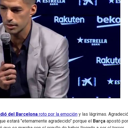
dió del Barcelona
roto por la emoción
y las lágrimas. Agradeció
jo que estará "eternamente agradecido" porque el
Barça
apostó por
que se marcha con el orgullo de haber llegado a ser el tercer