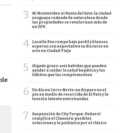
3
Ni Montevideo ni Punta del Este: la ciudad
uruguaya rodeada de naturaleza donde
las propiedades se revalorizan más de
un 20%
4
Lacalle Pou rompe bajo perfil y blancos
esperan con expectativa su discurso en
acto en Ciudad Vieja
5
Hígado graso: seis bebidas que pueden
ayudar a cuidar la salud hepática y los
hábitos que las complementan
ble
6
Un día en Cerro Norte: un disparo en el
pie en medio de recorrida de El País y la
tensión latente entre bandas
7
Suspensión de City Torque-Peñarol
complica el Clausura: posibles
soluciones y la polémica por el clásico