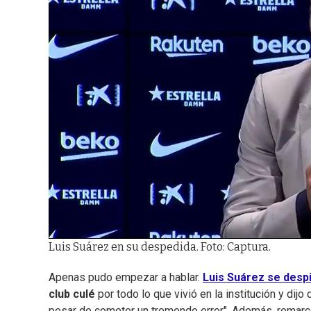
Luis Suárez en su despedida. Foto: Captura.
Apenas pudo empezar a hablar.
Luis Suárez se despi
club culé
por todo lo que vivió en la institución y di
pesar de cometer un tremendo error". Además, remarcó 