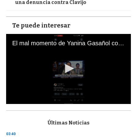
una denuncia contra Clavijo
Te puede interesar
El mal momento de Yanina Gasañol con un hincha argentino en "Subrayado"
0
s
e
c
Últimas Noticias
o
n
03:40
d