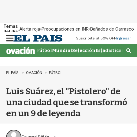
Temas
Alerta roja
Preocupaciones en INR
Bañados de Carrasco
del día:
Suscribite al 50% OFF
Ingresar
M
e
Fútbol
Mundial
Selección
Estadisticas
Agen
n
M
u
o
s
t
EL PAÍS
OVACIÓN
FÚTBOL
r
a
Luis Suárez, el "Pistolero" de
r
b
una ciudad que se transformó
�
s
en un 9 de leyenda
q
u
e
d