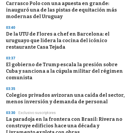
Carrasco Polo con una apuesta en grande:
s
o
inauguró una de las pistas de equitación más
f
modernas del Uruguay
3
3
s
03:40
e
De la UTU de Flores a chef en Barcelona: el
c
uruguayo que lidera la cocina del icónico
o
n
restaurante Casa Tejada
d
s
03:37
El gobierno de Trump escala la presión sobre
Cuba y sanciona a la cúpula militar del régimen
comunista
03:35
Colegios privados avizoran una caída del sector,
menos inversión y demanda de personal
03:30
Exclusivo suscriptores
La paradoja en la frontera con Brasil: Rivera no
construye edificios hace una década y
Livramento explota con obras