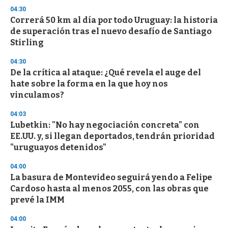
s
04:30
e
Correrá 50 km al día por todo Uruguay: la historia
c
de superación tras el nuevo desafío de Santiago
o
n
Stirling
d
s
04:30
De la crítica al ataque: ¿Qué revela el auge del
hate sobre la forma en la que hoy nos
vinculamos?
04:03
Lubetkin: "No hay negociación concreta" con
EE.UU. y, si llegan deportados, tendrán prioridad
"uruguayos detenidos"
04:00
La basura de Montevideo seguirá yendo a Felipe
Cardoso hasta al menos 2055, con las obras que
prevé la IMM
04:00