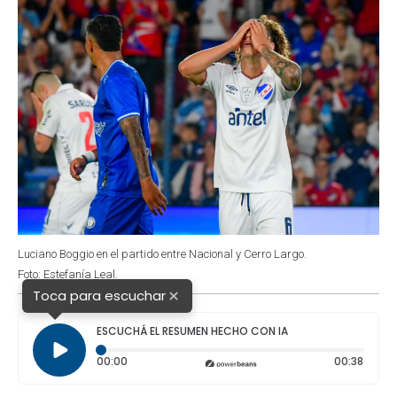
Luciano Boggio en el partido entre Nacional y Cerro Largo.
Foto: Estefanía Leal.
×
Toca para escuchar
ESCUCHÁ EL RESUMEN HECHO CON IA
Tiempo transcurrido: 0 segundos
Durac
00:00
00:38