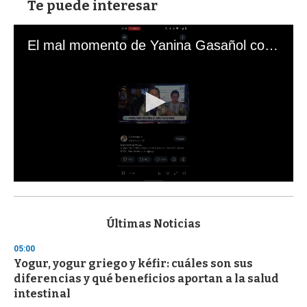
Te puede interesar
El mal momento de Yanina Gasañol con un hincha argentino en "Subrayado"
0
s
e
c
Últimas Noticias
o
n
05:00
d
Yogur, yogur griego y kéfir: cuáles son sus
s
o
diferencias y qué beneficios aportan a la salud
f
intestinal
3
3