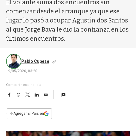
a
El volante suma dos encuentros sin
comenzar desde el arranque ya que ese
lugar lo pasó a ocupar Agustín dos Santos
al que Jorge Bava le dio la confianza en los
últimos encuentros.
Pablo Cupese
19/05/2026, 03:20
Compartir esta noticia
F
W
T
L
E
a
h
w
i
m
c
a
i
n
a
e
t
t
k
i
+
Agregar El País en
b
s
t
e
l
o
A
e
d
o
p
r
I
k
p
n