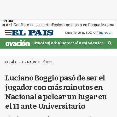
Tema
s del
Conflicto en el puerto
Explotaron cajero en Parque Miramar
día:
Suscribite al 50% OFF
Ingresar
M
e
Fútbol
Mundial
Selección
Estadisticas
Agen
n
M
u
o
s
t
EL PAÍS
OVACIÓN
FÚTBOL
r
a
Luciano Boggio pasó de ser el
r
b
jugador con más minutos en
�
s
Nacional a pelear un lugar en
q
u
el 11 ante Universitario
e
d