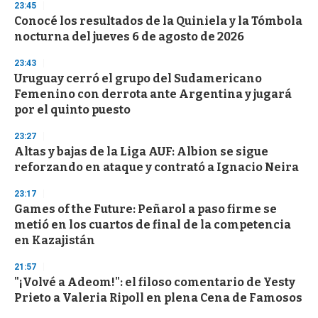
23:45
d
Conocé los resultados de la Quiniela y la Tómbola
s
o
nocturna del jueves 6 de agosto de 2026
f
3
23:43
3
s
Uruguay cerró el grupo del Sudamericano
e
Femenino con derrota ante Argentina y jugará
c
por el quinto puesto
o
n
d
23:27
s
Altas y bajas de la Liga AUF: Albion se sigue
reforzando en ataque y contrató a Ignacio Neira
23:17
Games of the Future: Peñarol a paso firme se
metió en los cuartos de final de la competencia
en Kazajistán
21:57
"¡Volvé a Adeom!": el filoso comentario de Yesty
Prieto a Valeria Ripoll en plena Cena de Famosos