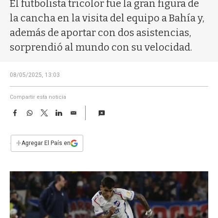
a
El futbolista tricolor fue la gran figura de
la cancha en la visita del equipo a Bahía y,
además de aportar con dos asistencias,
sorprendió al mundo con su velocidad.
08/05/2025, 13:03
Compartir esta noticia
F
W
T
L
E
a
h
w
i
m
c
a
i
n
a
e
t
t
k
i
+
Agregar El País en
b
s
t
e
l
o
A
e
d
o
p
r
I
k
p
n