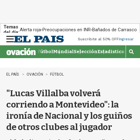
Temas
Alerta roja
Preocupaciones en INR
Bañados de Carrasco
del día:
Suscribite al 50% OFF
Ingresar
M
e
Fútbol
Mundial
Selección
Estadisticas
Agen
n
M
u
o
s
t
EL PAÍS
OVACIÓN
FÚTBOL
r
a
"Lucas Villalba volverá
r
b
corriendo a Montevideo": la
�
s
ironía de Nacional y los guiños
q
u
de otros clubes al jugador
e
d