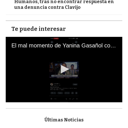
Humanos, tras no encontrar respuesta en
una denuncia contra Clavijo
Te puede interesar
El mal momento de Yanina Gasañol con un hincha argentino en "Subrayado"
0
s
e
c
Últimas Noticias
o
n