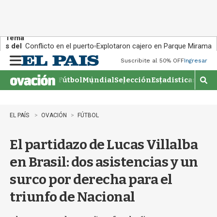
Tema
s del
Conflicto en el puerto
Explotaron cajero en Parque Miramar
día:
Suscribite al 50% OFF
Ingresar
M
e
Fútbol
Mundial
Selección
Estadisticas
Agen
n
M
u
o
s
t
EL PAÍS
OVACIÓN
FÚTBOL
r
a
El partidazo de Lucas Villalba
r
b
en Brasil: dos asistencias y un
�
s
surco por derecha para el
q
u
triunfo de Nacional
e
d