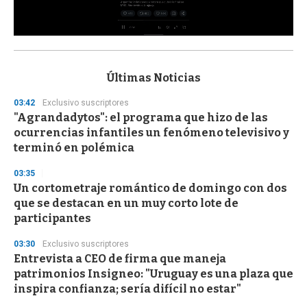
0
s
e
c
Últimas Noticias
o
n
03:42
Exclusivo suscriptores
d
"Agrandadytos": el programa que hizo de las
s
o
ocurrencias infantiles un fenómeno televisivo y
f
terminó en polémica
3
3
s
03:35
e
Un cortometraje romántico de domingo con dos
c
que se destacan en un muy corto lote de
o
n
participantes
d
s
03:30
Exclusivo suscriptores
Entrevista a CEO de firma que maneja
patrimonios Insigneo: "Uruguay es una plaza que
inspira confianza; sería difícil no estar"