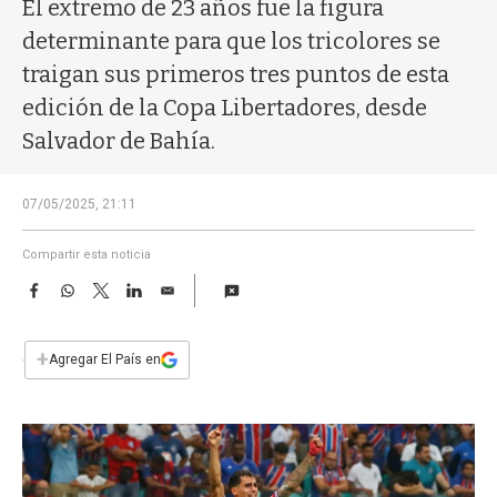
a
El extremo de 23 años fue la figura
determinante para que los tricolores se
traigan sus primeros tres puntos de esta
edición de la Copa Libertadores, desde
Salvador de Bahía.
07/05/2025, 21:11
Compartir esta noticia
F
W
T
L
E
a
h
w
i
m
c
a
i
n
a
e
t
t
k
i
+
Agregar El País en
b
s
t
e
l
o
A
e
d
o
p
r
I
k
p
n