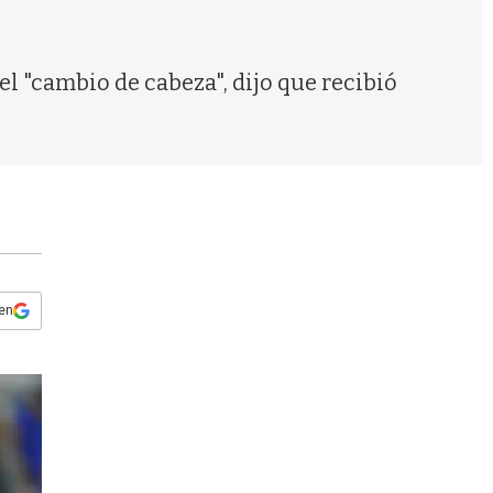
s
q
u
e
el "cambio de cabeza", dijo que recibió
d
a
 en