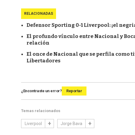
RELACIONADAS
Defensor Sporting 0-1 Liverpool: ¡el negr
El profundo vínculo entre Nacional y Boc
relación
El once de Nacional que se perfila como ti
Libertadores
¿Encontraste un error?
Reportar
Temas relacionados
Liverpool
Jorge Bava