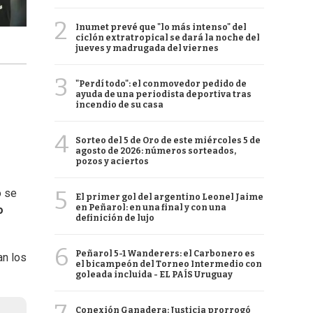
2
Inumet prevé que "lo más intenso" del
ciclón extratropical se dará la noche del
jueves y madrugada del viernes
3
"Perdí todo": el conmovedor pedido de
ayuda de una periodista deportiva tras
incendio de su casa
4
Sorteo del 5 de Oro de este miércoles 5 de
agosto de 2026: números sorteados,
pozos y aciertos
5
o se
El primer gol del argentino Leonel Jaime
en Peñarol: en una final y con una
o
definición de lujo
6
Peñarol 5-1 Wanderers: el Carbonero es
an los
el bicampeón del Torneo Intermedio con
goleada incluida - EL PAÍS Uruguay
Conexión Ganadera: Justicia prorrogó