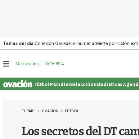
Temas del día:
Conexión Ganadera
Inumet advierte por ciclón extr
Montevideo, T 15° H 89%
M
e
n
u
Fútbol
Mundial
Selección
Estadisticas
Agenda
EL PAÍS
OVACIÓN
FÚTBOL
Los secretos del DT ca