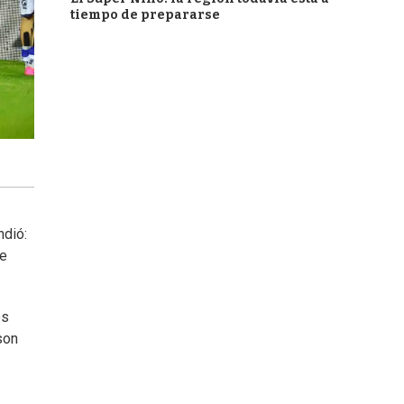
tiempo de prepararse
ndió:
de
es
son