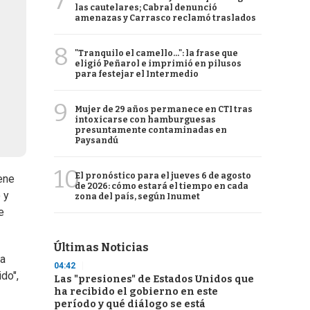
7
las cautelares; Cabral denunció
amenazas y Carrasco reclamó traslados
8
"Tranquilo el camello...": la frase que
eligió Peñarol e imprimió en pilusos
para festejar el Intermedio
9
Mujer de 29 años permanece en CTI tras
intoxicarse con hamburguesas
presuntamente contaminadas en
Paysandú
10
El pronóstico para el jueves 6 de agosto
ene
de 2026: cómo estará el tiempo en cada
 y
zona del país, según Inumet
e
Últimas Noticias
 a
04:42
do",
Las "presiones" de Estados Unidos que
ha recibido el gobierno en este
período y qué diálogo se está