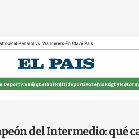
atropical
Peñarol vs. Wanderers
En Clave País
 Deportiva
Básquetbol
Multideportivo
Tenis
Rugby
MotorSp
mpeón del Intermedio: qué 