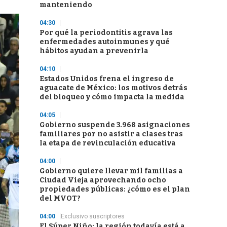
manteniendo
04:30
Por qué la periodontitis agrava las
enfermedades autoinmunes y qué
hábitos ayudan a prevenirla
04:10
Estados Unidos frena el ingreso de
aguacate de México: los motivos detrás
del bloqueo y cómo impacta la medida
04:05
Gobierno suspende 3.968 asignaciones
familiares por no asistir a clases tras
la etapa de revinculación educativa
04:00
Gobierno quiere llevar mil familias a
Ciudad Vieja aprovechando ocho
propiedades públicas: ¿cómo es el plan
del MVOT?
04:00
Exclusivo suscriptores
El Súper Niño: la región todavía está a