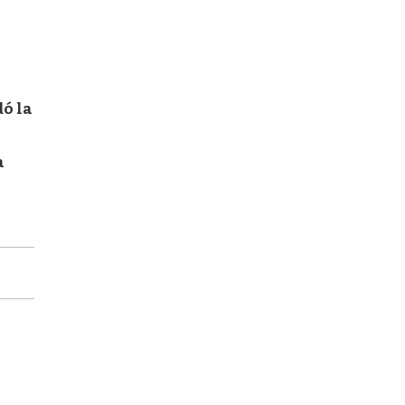
dó la
a