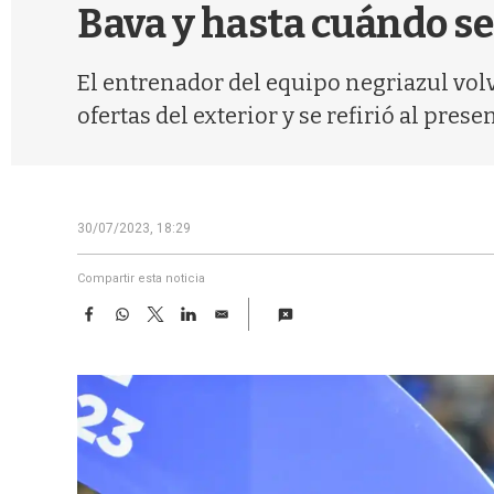
Bava y hasta cuándo se
El entrenador del equipo negriazul volvi
ofertas del exterior y se refirió al presen
30/07/2023, 18:29
Compartir esta noticia
F
W
T
L
E
a
h
w
i
m
c
a
i
n
a
e
t
t
k
i
b
s
t
e
l
o
A
e
d
o
p
r
I
k
p
n