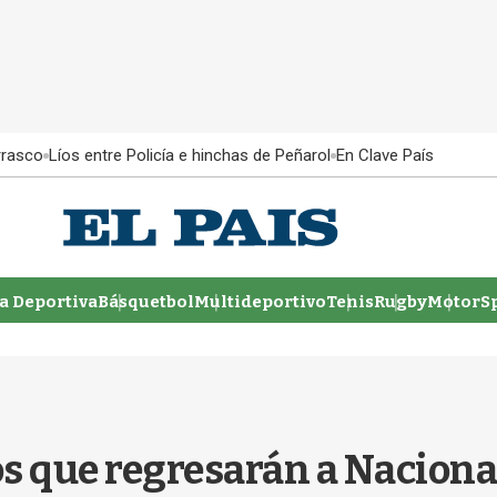
rrasco
Líos entre Policía e hinchas de Peñarol
En Clave País
 Deportiva
Básquetbol
Multideportivo
Tenis
Rugby
MotorSp
s que regresarán a Nacional