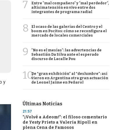
7
Entre "mal compañero" y "mal perdedor",
altísima tensión en vivo entre dos
integrantes de programa radial
8
El ocaso de las galerías del Centro y el
boom en Pocitos: cómo se reconfigura el
mercado de locales comerciales
9
"No es el mesías": las advertencias de
Sebastián Da Silva ante el esperado
discurso de Lacalle Pou
10
De “gran exhibición” al “deslumbre”: así
vieron en Argentina otra gran actuación
o y
de Leonel Jaime en Peñarol
Últimas Noticias
21:57
"¡Volvé a Adeom!": el filoso comentario
de Yesty Prieto a Valeria Ripoll en
plena Cena de Famosos