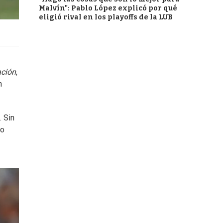
Malvín": Pablo López explicó por qué
eligió rival en los playoffs de la LUB
ción
,
n
. Sin
lo