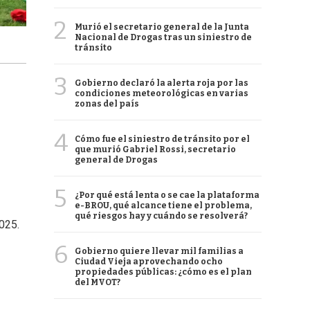
2
Murió el secretario general de la Junta
Nacional de Drogas tras un siniestro de
tránsito
3
Gobierno declaró la alerta roja por las
condiciones meteorológicas en varias
zonas del país
4
Cómo fue el siniestro de tránsito por el
que murió Gabriel Rossi, secretario
general de Drogas
5
¿Por qué está lenta o se cae la plataforma
e-BROU, qué alcance tiene el problema,
qué riesgos hay y cuándo se resolverá?
025.
6
Gobierno quiere llevar mil familias a
Ciudad Vieja aprovechando ocho
propiedades públicas: ¿cómo es el plan
del MVOT?