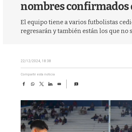
nombres confirmados q
El equipo tiene a varios futbolistas ce
regresarán y también están los que no 
22/12/2024, 18:38
Compartir esta noticia
F
W
T
L
E
a
h
w
i
m
c
a
i
n
a
e
t
t
k
i
b
s
t
e
l
o
A
e
d
o
p
r
I
k
p
n