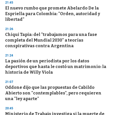
d
21:45
s
El nuevo rumbo que promete Abelardo De la
Espriella para Colombia: "Orden, autoridad y
libertad"
21:26
Chiqui Tapia: del "trabajamos para una fase
completa del Mundial 2030" a teorías
conspirativas contra Argentina
21:24
La pasión de un periodista por los datos
deportivos que hasta le costó un matrimonio: la
historia de Willy Viola
21:07
Oddone dijo que las propuestas de Cabildo
Abierto son "contemplables", pero requieren
una "ley aparte"
20:45
Ministerio de Trabajo investiga si la muerte de