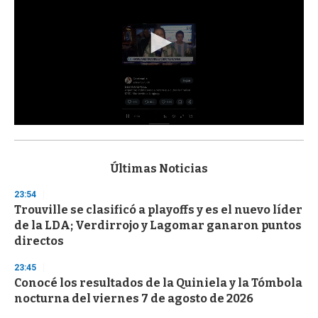
0
s
e
c
Últimas Noticias
o
n
23:54
d
Trouville se clasificó a playoffs y es el nuevo líder
s
o
de la LDA; Verdirrojo y Lagomar ganaron puntos
f
directos
3
3
s
23:45
e
Conocé los resultados de la Quiniela y la Tómbola
c
nocturna del viernes 7 de agosto de 2026
o
n