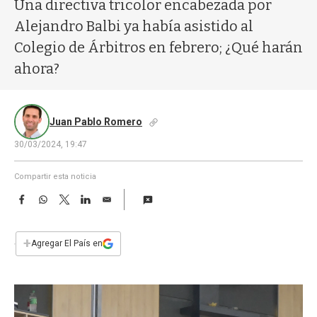
a
Una directiva tricolor encabezada por
Alejandro Balbi ya había asistido al
Colegio de Árbitros en febrero; ¿Qué harán
ahora?
Juan Pablo Romero
30/03/2024, 19:47
Compartir esta noticia
F
W
T
L
E
a
h
w
i
m
c
a
i
n
a
e
t
t
k
i
+
Agregar El País en
b
s
t
e
l
o
A
e
d
o
p
r
I
k
p
n