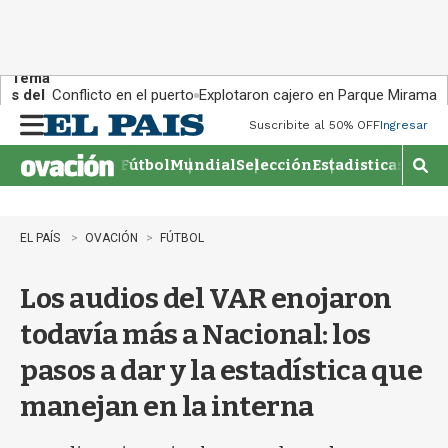
Tema
s del
Conflicto en el puerto
Explotaron cajero en Parque Miramar
día:
Suscribite al 50% OFF
Ingresar
M
e
Fútbol
Mundial
Selección
Estadisticas
Agen
n
M
u
o
s
t
EL PAÍS
OVACIÓN
FÚTBOL
r
a
Los audios del VAR enojaron
r
b
todavía más a Nacional: los
�
s
pasos a dar y la estadística que
q
u
manejan en la interna
e
d