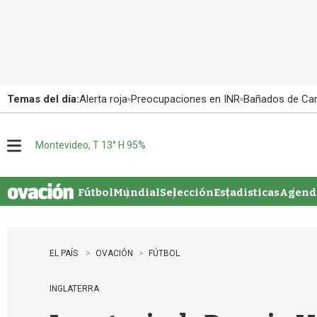
Temas del día:
Alerta roja
Preocupaciones en INR
Bañados de Ca
Montevideo, T 13° H 95%
M
e
n
u
Fútbol
Mundial
Selección
Estadisticas
Agenda
EL PAÍS
OVACIÓN
FÚTBOL
INGLATERRA