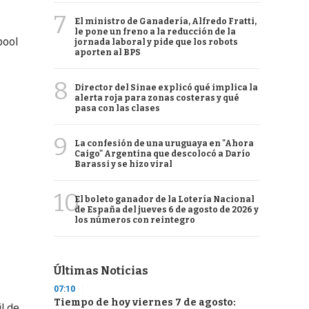
7
El ministro de Ganadería, Alfredo Fratti,
le pone un freno a la reducción de la
pool
jornada laboral y pide que los robots
aporten al BPS
8
Director del Sinae explicó qué implica la
alerta roja para zonas costeras y qué
pasa con las clases
9
La confesión de una uruguaya en "Ahora
Caigo" Argentina que descolocó a Darío
Barassi y se hizo viral
10
El boleto ganador de la Lotería Nacional
de España del jueves 6 de agosto de 2026 y
los números con reintegro
Últimas Noticias
07:10
Tiempo de hoy viernes 7 de agosto:
l de