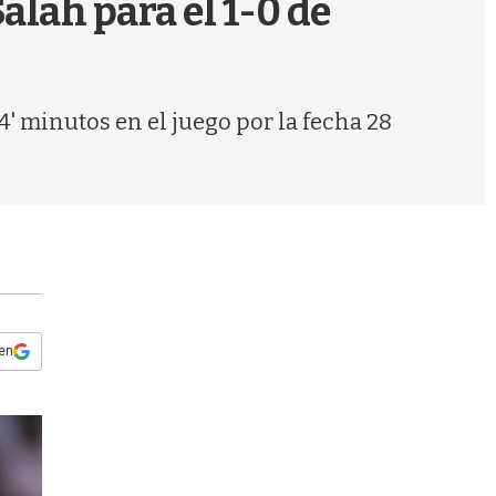
alah para el 1-0 de
s
q
u
e
d
4' minutos en el juego por la fecha 28
a
 en