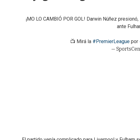
¡MO LO CAMBIÓ POR GOL! Darwin Núñez presionó, le c
ante Fulha
📺 Mirá la
#PremierLeague
por
— SportsCen
El partido venía complicado para Liverpool y Fulham s