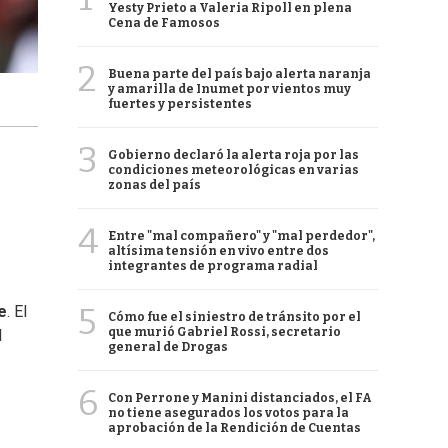
Yesty Prieto a Valeria Ripoll en plena
Cena de Famosos
2
Buena parte del país bajo alerta naranja
y amarilla de Inumet por vientos muy
fuertes y persistentes
3
Gobierno declaró la alerta roja por las
condiciones meteorológicas en varias
zonas del país
4
Entre "mal compañero" y "mal perdedor",
altísima tensión en vivo entre dos
integrantes de programa radial
5
e
. El
Cómo fue el siniestro de tránsito por el
que murió Gabriel Rossi, secretario
l
general de Drogas
6
Con Perrone y Manini distanciados, el FA
no tiene asegurados los votos para la
aprobación de la Rendición de Cuentas