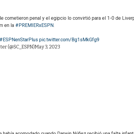
ometieron penal y el egipcio lo convirtió para el 1-0 de Liver
m en la
#PREMIERxESPN
.
#ESPNenStarPlus
pic.twitter.com/Bg1sMkGfg9
ter (@SC_ESPN)
May 3, 2023
e había acomodado cuando Darwin Núñez recibió una falta infanti