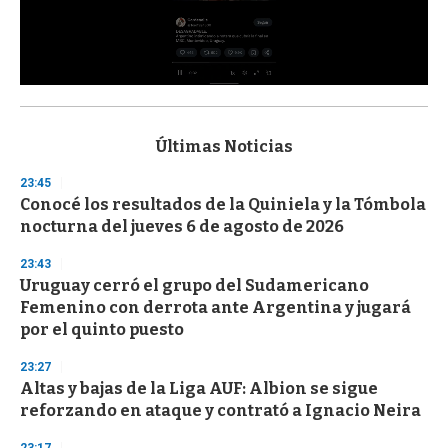
0
s
e
c
Últimas Noticias
o
n
23:45
d
Conocé los resultados de la Quiniela y la Tómbola
s
o
nocturna del jueves 6 de agosto de 2026
f
3
23:43
3
s
Uruguay cerró el grupo del Sudamericano
e
Femenino con derrota ante Argentina y jugará
c
por el quinto puesto
o
n
d
23:27
s
Altas y bajas de la Liga AUF: Albion se sigue
reforzando en ataque y contrató a Ignacio Neira