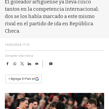
a
El goleador artiguense ya lleva cinco
tantos en la competencia internacional;
dos se los había marcado a este mismo
rival en el partido de ida en República
Checa.
14/03/2024, 17:31
Compartir esta noticia
F
W
T
L
E
a
h
w
i
m
c
a
i
n
a
e
t
t
k
i
+
Agregar El País en
b
s
t
e
l
o
A
e
d
o
p
r
I
k
p
n