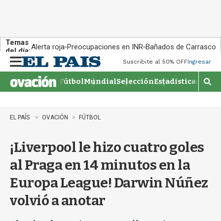
Temas
Alerta roja
Preocupaciones en INR
Bañados de Carrasco
del día:
Suscribite al 50% OFF
Ingresar
M
e
Fútbol
Mundial
Selección
Estadisticas
Agen
n
M
u
o
s
t
EL PAÍS
OVACIÓN
FÚTBOL
r
a
¡Liverpool le hizo cuatro goles
r
b
al Praga en 14 minutos en la
�
s
Europa League! Darwin Núñez
q
u
volvió a anotar
e
d