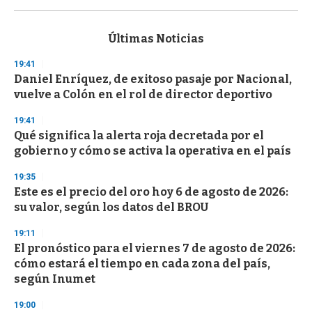
0
s
e
c
Últimas Noticias
o
n
19:41
d
Daniel Enríquez, de exitoso pasaje por Nacional,
s
o
vuelve a Colón en el rol de director deportivo
f
3
19:41
3
s
Qué significa la alerta roja decretada por el
e
gobierno y cómo se activa la operativa en el país
c
o
19:35
n
d
Este es el precio del oro hoy 6 de agosto de 2026:
s
su valor, según los datos del BROU
19:11
El pronóstico para el viernes 7 de agosto de 2026:
cómo estará el tiempo en cada zona del país,
según Inumet
19:00