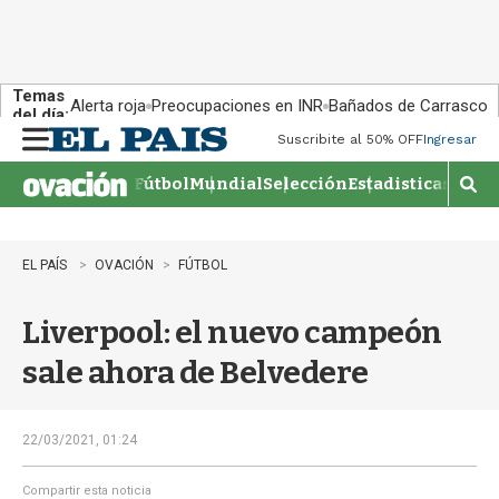
Temas
Alerta roja
Preocupaciones en INR
Bañados de Carrasco
del día:
Suscribite al 50% OFF
Ingresar
M
e
Fútbol
Mundial
Selección
Estadisticas
Agen
n
M
u
o
s
t
EL PAÍS
OVACIÓN
FÚTBOL
r
a
Liverpool: el nuevo campeón
r
b
sale ahora de Belvedere
�
s
q
u
22/03/2021, 01:24
e
d
Compartir esta noticia