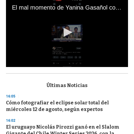
El mal momento de Yanina Gasañol con un hincha argentino en "Subrayado"
0
s
e
c
Últimas Noticias
o
n
16:05
d
Cómo fotografiar el eclipse solar total del
s
o
miércoles 12 de agosto, según expertos
f
3
16:02
3
s
El uruguayo Nicolás Pirozzi ganó en el Slalom
e
Gigante del Chile Winter Series 2026, con la