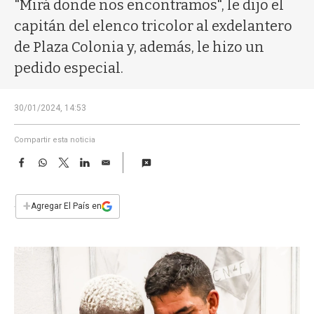
a
"Mirá donde nos encontramos", le dijo el
capitán del elenco tricolor al exdelantero
de Plaza Colonia y, además, le hizo un
pedido especial.
30/01/2024, 14:53
Compartir esta noticia
F
W
T
L
E
a
h
w
i
m
c
a
i
n
a
e
t
t
k
i
+
Agregar El País en
b
s
t
e
l
o
A
e
d
o
p
r
I
k
p
n