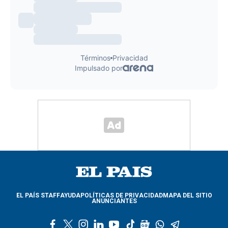
EL PAÍS STAFF
AYUDA
POLÍTICAS DE PRIVACIDAD
MAPA DEL SITIO
ANUNCIANTES
f
t
i
l
y
t
g
w
t