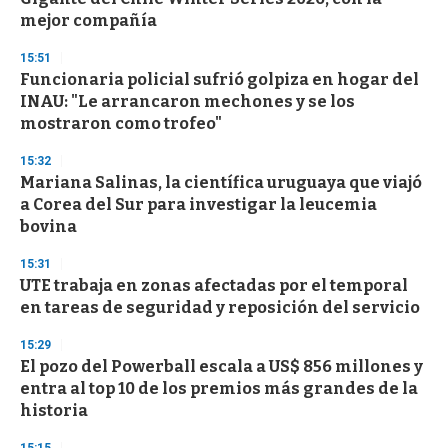
c
mejor compañía
o
n
d
15:51
s
Funcionaria policial sufrió golpiza en hogar del
INAU: "Le arrancaron mechones y se los
mostraron como trofeo"
15:32
Mariana Salinas, la científica uruguaya que viajó
a Corea del Sur para investigar la leucemia
bovina
15:31
UTE trabaja en zonas afectadas por el temporal
en tareas de seguridad y reposición del servicio
15:29
El pozo del Powerball escala a US$ 856 millones y
entra al top 10 de los premios más grandes de la
historia