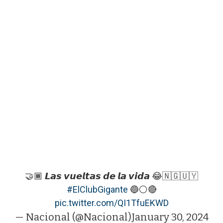
🤝🏾 𝙇𝙖𝙨 𝙫𝙪𝙚𝙡𝙩𝙖𝙨 𝙙𝙚 𝙡𝙖 𝙫𝙞𝙙𝙖 😂🇳🇬🇺🇾
#ElClubGigante
🔵⚪️🔴
pic.twitter.com/QI1TfuEKWD
— Nacional (@Nacional)
January 30, 2024