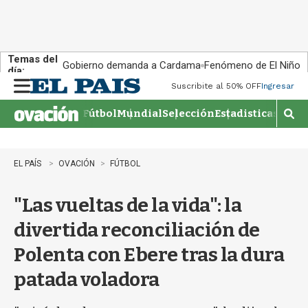
Temas del
Gobierno demanda a Cardama
Fenómeno de El Niño
día:
Suscribite al 50% OFF
Ingresar
M
e
Fútbol
Mundial
Selección
Estadisticas
Agen
n
M
u
o
s
t
EL PAÍS
OVACIÓN
FÚTBOL
r
a
"Las vueltas de la vida": la
r
b
divertida reconciliación de
�
s
Polenta con Ebere tras la dura
q
u
patada voladora
e
d