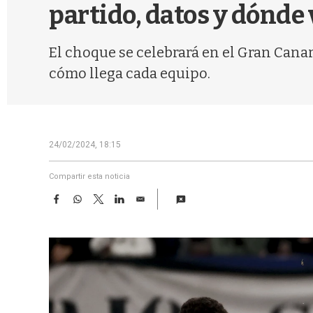
partido, datos y dónde 
El choque se celebrará en el Gran Cana
cómo llega cada equipo.
24/02/2024, 18:15
Compartir esta noticia
F
W
T
L
E
a
h
w
i
m
c
a
i
n
a
e
t
t
k
i
b
s
t
e
l
o
A
e
d
o
p
r
I
k
p
n