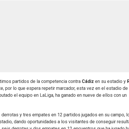
timos partidos de la competencia contra
Cádiz
en su estadio y
e, por lo que espera repetir marcador, esta vez en el estadio de
sputado el equipo en LaLiga, ha ganado en nueve de ellos con un
s derrotas y tres empates en 12 partidos jugados en su campo, l
tadio, dando oportunidades a los visitantes de conseguir resul
s, seis derrotas y dos empates en 12 encuentros que ha jugado h