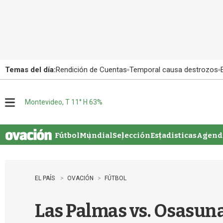
Temas del día:
Rendición de Cuentas
Temporal causa destrozos
Montevideo, T 11° H 63%
M
e
n
u
Fútbol
Mundial
Selección
Estadisticas
Agenda
EL PAÍS
OVACIÓN
FÚTBOL
Las Palmas vs. Osasuna 