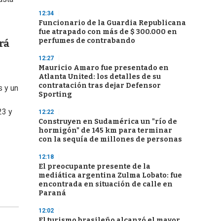
12:34
Funcionario de la Guardia Republicana
fue atrapado con más de $ 300.000 en
perfumes de contrabando
rá
12:27
Mauricio Amaro fue presentado en
Atlanta United: los detalles de su
contratación tras dejar Defensor
s y un
Sporting
23 y
12:22
Construyen en Sudamérica un "río de
hormigón" de 145 km para terminar
con la sequía de millones de personas
2
12:18
El preocupante presente de la
mediática argentina Zulma Lobato: fue
encontrada en situación de calle en
Paraná
12:02
El turismo brasileño alcanzó el mayor