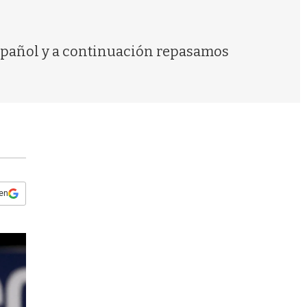
s
q
u
e
español y a continuación repasamos
d
a
 en