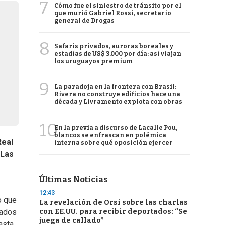
7
Cómo fue el siniestro de tránsito por el
que murió Gabriel Rossi, secretario
general de Drogas
8
Safaris privados, auroras boreales y
estadías de US$ 3.000 por día: así viajan
los uruguayos premium
9
La paradoja en la frontera con Brasil:
Rivera no construye edificios hace una
década y Livramento explota con obras
10
En la previa a discurso de Lacalle Pou,
blancos se enfrascan en polémica
Real
interna sobre qué oposición ejercer
Las
Últimas Noticias
12:43
o que
La revelación de Orsi sobre las charlas
con EE.UU. para recibir deportados: “Se
tados
juega de callado”
asta