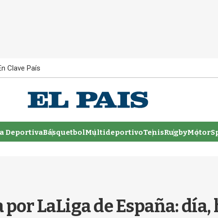
En Clave País
 Deportiva
Básquetbol
Multideportivo
Tenis
Rugby
MotorSp
por LaLiga de España: día, 