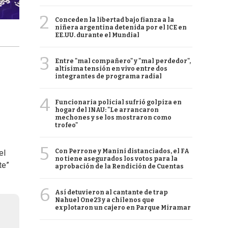
2
Conceden la libertad bajo fianza a la
niñera argentina detenida por el ICE en
EE.UU. durante el Mundial
3
Entre "mal compañero" y "mal perdedor",
altísima tensión en vivo entre dos
integrantes de programa radial
4
Funcionaria policial sufrió golpiza en
hogar del INAU: "Le arrancaron
mechones y se los mostraron como
trofeo"
5
Con Perrone y Manini distanciados, el FA
el
no tiene asegurados los votos para la
te”
aprobación de la Rendición de Cuentas
6
Así detuvieron al cantante de trap
Nahuel One23 y a chilenos que
explotaron un cajero en Parque Miramar