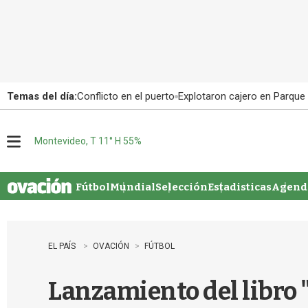
Temas del día:
Conflicto en el puerto
Explotaron cajero en Parque
Montevideo, T 11° H 55%
M
e
n
u
Fútbol
Mundial
Selección
Estadisticas
Agenda
EL PAÍS
OVACIÓN
FÚTBOL
Lanzamiento del libro "