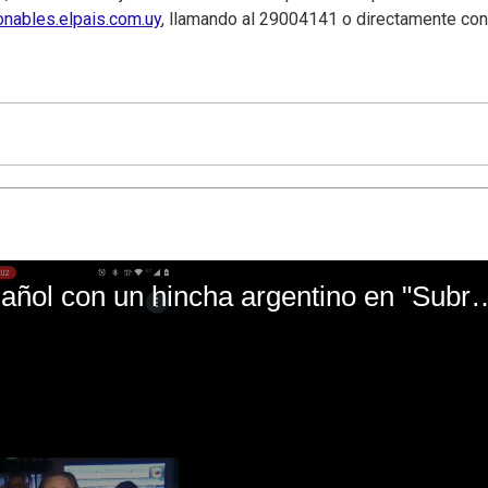
onables.elpais.com.uy
, llamando al 29004141 o directamente con
El mal momento de Yanina Gasañol con un hin