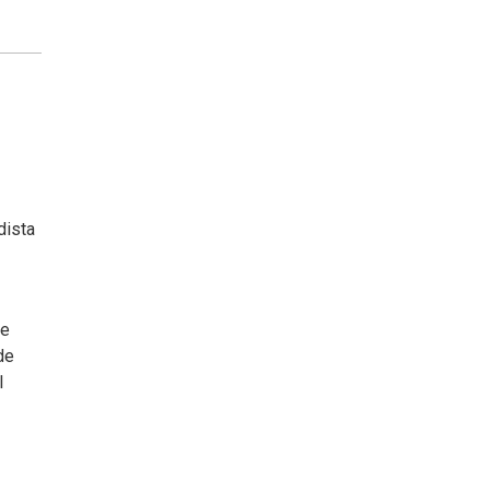
dista
de
de
l