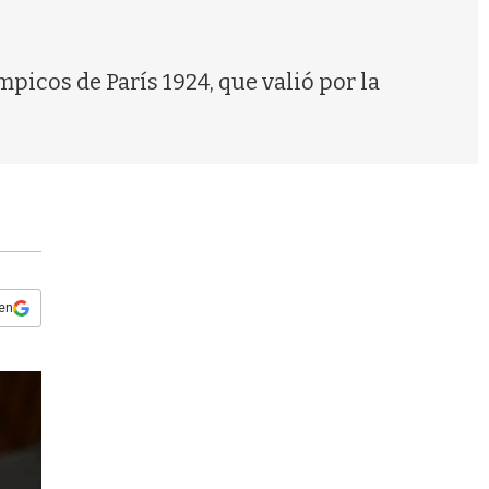
s
q
u
e
mpicos de París 1924, que valió por la
d
a
 en