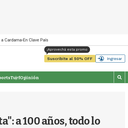
 a Cardama
En Clave País
Suscribite al 50% OFF
Ingresar
orts
Turf
Opinión
M
o
s
t
r
a
r
a": a 100 años, todo lo
b
�