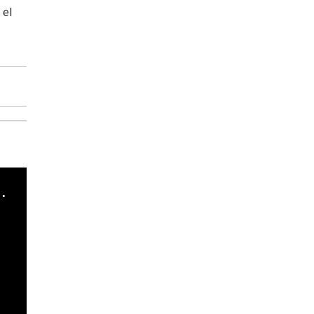
 el
cha argentino en "Subrayado"