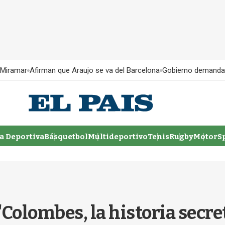
 Miramar
Afirman que Araujo se va del Barcelona
Gobierno demanda
 Deportiva
Básquetbol
Multideportivo
Tenis
Rugby
MotorSp
Colombes, la historia secret