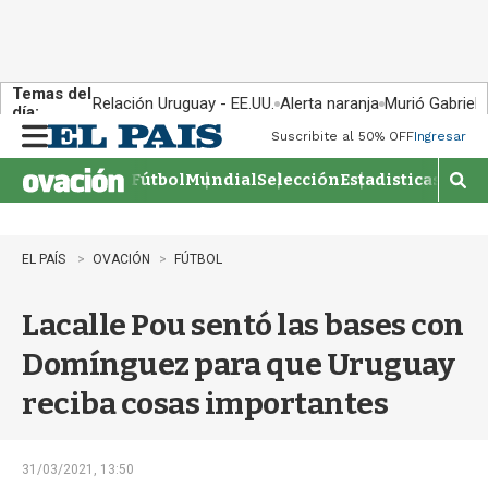
Temas del
Relación Uruguay - EE.UU.
Alerta naranja
Murió Gabriel 
día:
Suscribite al 50% OFF
Ingresar
M
e
Fútbol
Mundial
Selección
Estadisticas
Agen
n
M
u
o
s
t
EL PAÍS
OVACIÓN
FÚTBOL
r
a
Lacalle Pou sentó las bases con
r
b
Domínguez para que Uruguay
�
s
reciba cosas importantes
q
u
e
d
31/03/2021, 13:50