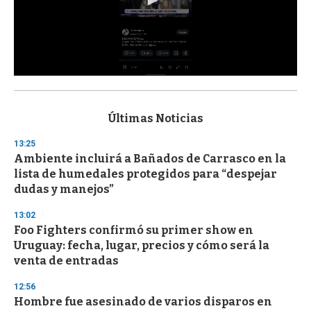
0
s
e
c
Últimas Noticias
o
n
13:25
d
Ambiente incluirá a Bañados de Carrasco en la
s
o
lista de humedales protegidos para “despejar
f
dudas y manejos”
3
3
s
13:02
e
Foo Fighters confirmó su primer show en
c
Uruguay: fecha, lugar, precios y cómo será la
o
n
venta de entradas
d
s
12:56
Hombre fue asesinado de varios disparos en