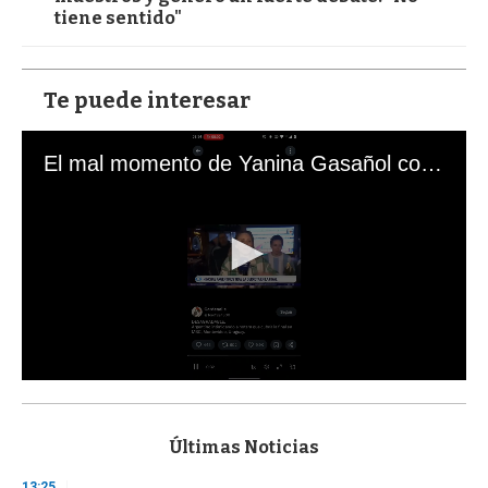
tiene sentido"
Te puede interesar
El mal momento de Yanina Gasañol con un hincha argentino en "Subrayado"
0
s
e
c
Últimas Noticias
o
n
13:25