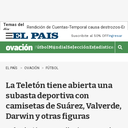
Temas del
Rendición de Cuentas
Temporal causa destrozos
En 
día:
Suscribite al 50% OFF
Ingresar
M
e
Fútbol
Mundial
Selección
Estadisticas
Agen
n
M
u
o
s
t
EL PAÍS
OVACIÓN
FÚTBOL
r
a
La Teletón tiene abierta una
r
b
subasta deportiva con
�
s
camisetas de Suárez, Valverde,
q
u
Darwin y otras figuras
e
d