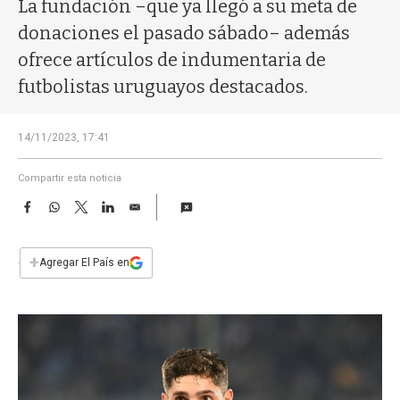
a
La fundación –que ya llegó a su meta de
donaciones el pasado sábado– además
ofrece artículos de indumentaria de
futbolistas uruguayos destacados.
14/11/2023, 17:41
Compartir esta noticia
F
W
T
L
E
a
h
w
i
m
c
a
i
n
a
e
t
t
k
i
+
Agregar El País en
b
s
t
e
l
o
A
e
d
o
p
r
I
k
p
n