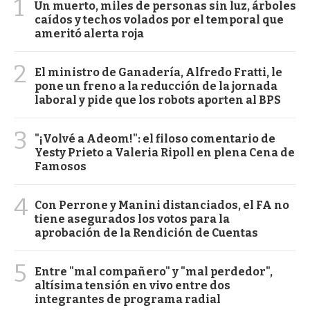
1
Un muerto, miles de personas sin luz, árboles
caídos y techos volados por el temporal que
ameritó alerta roja
2
El ministro de Ganadería, Alfredo Fratti, le
pone un freno a la reducción de la jornada
laboral y pide que los robots aporten al BPS
3
"¡Volvé a Adeom!": el filoso comentario de
Yesty Prieto a Valeria Ripoll en plena Cena de
Famosos
4
Con Perrone y Manini distanciados, el FA no
tiene asegurados los votos para la
aprobación de la Rendición de Cuentas
5
Entre "mal compañero" y "mal perdedor",
altísima tensión en vivo entre dos
integrantes de programa radial