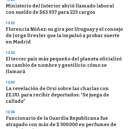
d
Ministerio del Interior abrió llamado laboral
s
o
con sueldo de $63.937 para 223 cargos
f
3
13:22
3
s
Florencia Núñez: su gira por Uruguay y el consejo
e
de Jorge Drexler que la impulsó a probar suerte
c
en Madrid
o
n
d
13:22
s
El tercer país más pequeño del planeta oficializó
su cambio de nombre y gentilicio: cómo se
llamará
12:43
La revelación de Orsi sobre las charlas con
EE.UU. para recibir deportados: “Se juega de
callado”
12:34
Funcionario de la Guardia Republicana fue
atrapado con más de $ 300.000 en perfumes de