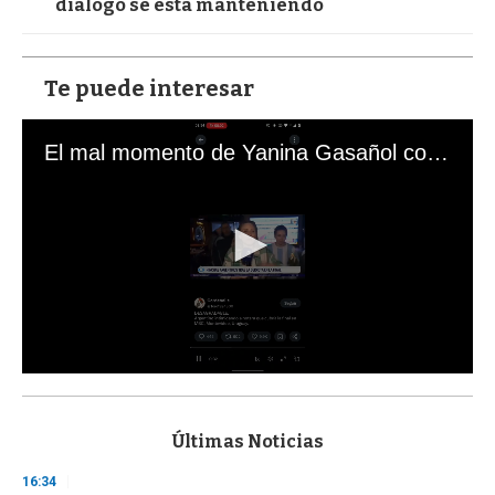
diálogo se está manteniendo
Te puede interesar
El mal momento de Yanina Gasañol con un hincha argentino en "Subrayado"
0
s
e
c
Últimas Noticias
o
n
16:34
d