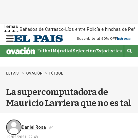
Temas
Bañados de Carrasco
Líos entre Policía e hinchas de Peña
del día:
Suscribite al 50% OFF
Ingresar
M
e
Fútbol
Mundial
Selección
Estadisticas
Agen
n
M
u
o
s
t
EL PAÍS
OVACIÓN
FÚTBOL
r
a
La supercomputadora de
r
b
Mauricio Larriera que no es tal
�
s
q
u
e
Daniel Rosa
d
19/02/2021, 22:48