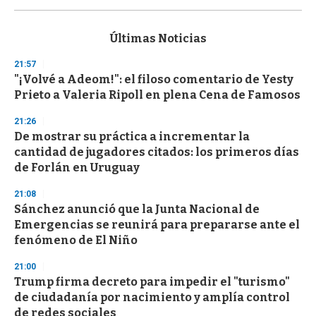
s
e
c
Últimas Noticias
o
n
21:57
d
"¡Volvé a Adeom!": el filoso comentario de Yesty
s
o
Prieto a Valeria Ripoll en plena Cena de Famosos
f
3
21:26
3
s
De mostrar su práctica a incrementar la
e
cantidad de jugadores citados: los primeros días
c
de Forlán en Uruguay
o
n
d
21:08
s
Sánchez anunció que la Junta Nacional de
Emergencias se reunirá para prepararse ante el
fenómeno de El Niño
21:00
Trump firma decreto para impedir el "turismo"
de ciudadanía por nacimiento y amplía control
de redes sociales