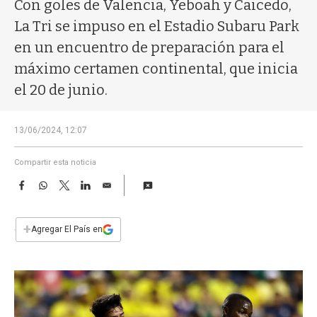
a
Con goles de Valencia, Yeboah y Caicedo,
La Tri se impuso en el Estadio Subaru Park
en un encuentro de preparación para el
máximo certamen continental, que inicia
el 20 de junio.
13/06/2024, 12:07
Compartir esta noticia
F
W
T
L
E
a
h
w
i
m
c
a
i
n
a
e
t
t
k
i
+
Agregar El País en
b
s
t
e
l
o
A
e
d
o
p
r
I
k
p
n