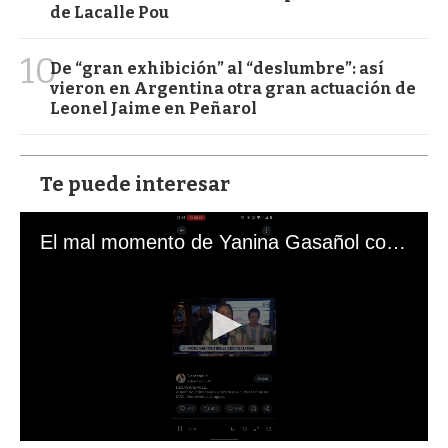
de Lacalle Pou
10
De “gran exhibición” al “deslumbre”: así
vieron en Argentina otra gran actuación de
Leonel Jaime en Peñarol
Te puede interesar
El mal momento de Yanina Gasañol con un hincha argentino en "Subrayado"
0