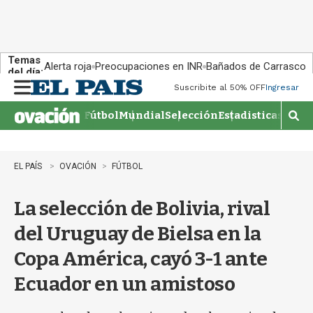
Temas
Alerta roja
Preocupaciones en INR
Bañados de Carrasco
del día:
Suscribite al 50% OFF
Ingresar
M
e
Fútbol
Mundial
Selección
Estadisticas
Agen
n
M
u
o
s
t
EL PAÍS
OVACIÓN
FÚTBOL
r
a
La selección de Bolivia, rival
r
b
del Uruguay de Bielsa en la
�
s
Copa América, cayó 3-1 ante
q
u
Ecuador en un amistoso
e
d