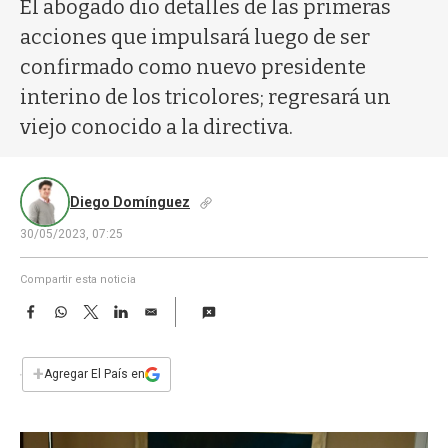
a
El abogado dio detalles de las primeras
acciones que impulsará luego de ser
confirmado como nuevo presidente
interino de los tricolores; regresará un
viejo conocido a la directiva.
Diego Domínguez
30/05/2023, 07:25
Compartir esta noticia
F
W
T
L
E
a
h
w
i
m
c
a
i
n
a
e
t
t
k
i
+
Agregar El País en
b
s
t
e
l
o
A
e
d
o
p
r
I
k
p
n