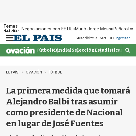
Temas
Negociaciones con EE.UU.
Murió Jorge Messi
Peñarol vs
del día:
Suscribite al 50% OFF
Ingresar
M
e
Fútbol
Mundial
Selección
Estadisticas
Agen
n
M
u
o
s
t
EL PAÍS
OVACIÓN
FÚTBOL
r
a
La primera medida que tomará
r
b
Alejandro Balbi tras asumir
�
s
como presidente de Nacional
q
u
en lugar de José Fuentes
e
d