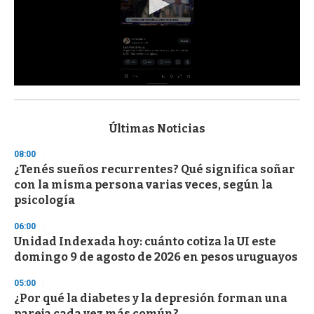
0
s
e
c
Últimas Noticias
o
n
08:00
d
¿Tenés sueños recurrentes? Qué significa soñar
s
o
con la misma persona varias veces, según la
f
psicología
3
3
s
06:00
e
Unidad Indexada hoy: cuánto cotiza la UI este
c
domingo 9 de agosto de 2026 en pesos uruguayos
o
n
d
05:00
s
¿Por qué la diabetes y la depresión forman una
pareja cada vez más común?