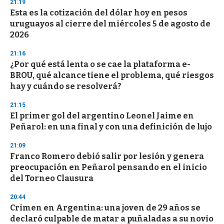
21:19
d
Esta es la cotización del dólar hoy en pesos
s
o
uruguayos al cierre del miércoles 5 de agosto de
f
2026
3
3
s
21:16
e
¿Por qué está lenta o se cae la plataforma e-
c
BROU, qué alcance tiene el problema, qué riesgos
o
n
hay y cuándo se resolverá?
d
s
21:15
El primer gol del argentino Leonel Jaime en
Peñarol: en una final y con una definición de lujo
21:09
Franco Romero debió salir por lesión y genera
preocupación en Peñarol pensando en el inicio
del Torneo Clausura
20:44
Crimen en Argentina: una joven de 29 años se
declaró culpable de matar a puñaladas a su novio