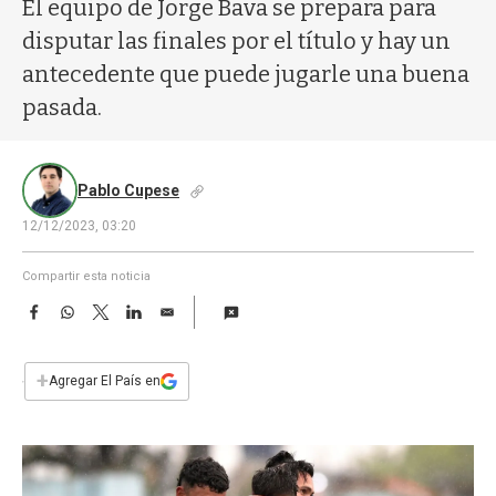
a
El equipo de Jorge Bava se prepara para
disputar las finales por el título y hay un
antecedente que puede jugarle una buena
pasada.
Pablo Cupese
12/12/2023, 03:20
Compartir esta noticia
F
W
T
L
E
a
h
w
i
m
c
a
i
n
a
e
t
t
k
i
+
Agregar El País en
b
s
t
e
l
o
A
e
d
o
p
r
I
k
p
n