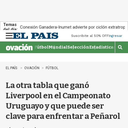
Temas
Conexión Ganadera
Inumet advierte por ciclón extratropi
del día:
Suscribite al 50% OFF
Ingresar
M
e
Fútbol
Mundial
Selección
Estadisticas
Agen
n
M
u
o
s
t
EL PAÍS
OVACIÓN
FÚTBOL
r
a
La otra tabla que ganó
r
b
Liverpool en el Campeonato
�
s
Uruguayo y que puede ser
q
u
clave para enfrentar a Peñarol
e
d