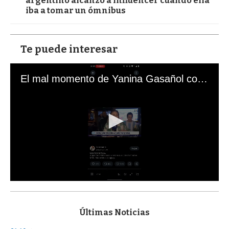
argentino alcanzó a influencer cuando ella
iba a tomar un ómnibus
Te puede interesar
El mal momento de Yanina Gasañol con un hincha argentino en "Subrayado"
0
s
e
c
Últimas Noticias
o
n