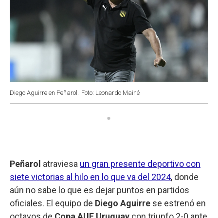
Diego Aguirre en Peñarol.
Foto: Leonardo Mainé
Peñarol
atraviesa
un gran presente deportivo con
siete victorias al hilo en lo que va del 2024
, donde
aún no sabe lo que es dejar puntos en partidos
oficiales. El equipo de
Diego Aguirre
se estrenó en
octavos de
Copa AUF Uruguay
con triunfo 2-0 ante