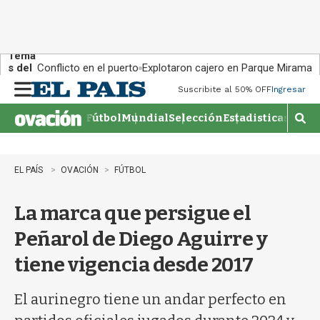
Tema
s del
Conflicto en el puerto
Explotaron cajero en Parque Miramar
día:
Suscribite al 50% OFF
Ingresar
M
e
Fútbol
Mundial
Selección
Estadisticas
Agen
n
M
u
o
s
t
EL PAÍS
OVACIÓN
FÚTBOL
r
a
La marca que persigue el
r
b
Peñarol de Diego Aguirre y
�
s
tiene vigencia desde 2017
q
u
e
El aurinegro tiene un andar perfecto en
d