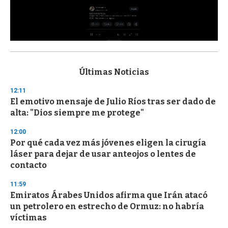
0
s
e
c
Últimas Noticias
o
n
12:11
d
El emotivo mensaje de Julio Ríos tras ser dado de
s
o
alta: "Dios siempre me protege"
f
3
12:00
3
s
Por qué cada vez más jóvenes eligen la cirugía
e
láser para dejar de usar anteojos o lentes de
c
contacto
o
n
d
11:59
s
Emiratos Árabes Unidos afirma que Irán atacó
un petrolero en estrecho de Ormuz: no habría
víctimas