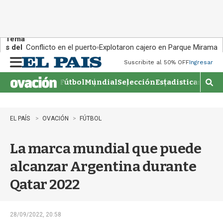
Tema
s del
Conflicto en el puerto
Explotaron cajero en Parque Miramar
día:
Suscribite al 50% OFF
Ingresar
M
e
Fútbol
Mundial
Selección
Estadisticas
Agen
n
M
u
o
s
t
EL PAÍS
OVACIÓN
FÚTBOL
r
a
La marca mundial que puede
r
b
alcanzar Argentina durante
�
s
Qatar 2022
q
u
e
d
28/09/2022, 20:58