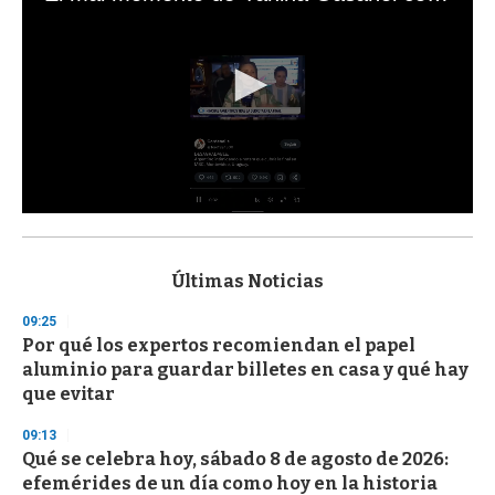
0
s
e
c
Últimas Noticias
o
n
09:25
d
Por qué los expertos recomiendan el papel
s
o
aluminio para guardar billetes en casa y qué hay
f
que evitar
3
3
s
09:13
e
Qué se celebra hoy, sábado 8 de agosto de 2026:
c
efemérides de un día como hoy en la historia
o