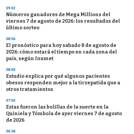
n
d
09:02
s
Números ganadores de Mega Millions del
viernes 7 de agosto de 2026: los resultados del
último sorteo
08:56
El pronóstico para hoy sabado 8 de agosto de
2026: cómo estará el tiempo en cada zona del
país, según Inumet
08:00
Estudio explica por qué algunos pacientes
obesos responden mejor a la tirzepatida que a
otros tratamientos
07:00
Estas fueron las bolillas de la suerte en la
Quiniela y Tómbola de ayer viernes 7 de agosto
de 2026
06:38