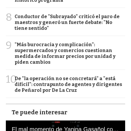
histórico programa
8
Conductor de "Subrayado" criticó el paro de
maestros y generó un fuerte debate: "No
tiene sentido"
9
"Más burocracia y complicación":
supermercados y comercios cuestionan
medida de informar precios por unidad y
piden cambios
10
De "la operación no se concretará" a "está
difícil": contrapunto de agentes y dirigentes
de Peñarol por De La Cruz
Te puede interesar
El mal momento de Yanina Gasañol con un hincha argentino en "Subrayado"