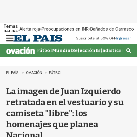
Temas
Alerta roja
Preocupaciones en INR
Bañados de Carrasco
del día:
Suscribite al 50% OFF
Ingresar
M
e
Fútbol
Mundial
Selección
Estadisticas
Agen
n
M
u
o
s
t
EL PAÍS
OVACIÓN
FÚTBOL
r
a
La imagen de Juan Izquierdo
r
b
retratada en el vestuario y su
�
s
camiseta "libre": los
q
u
homenajes que planea
e
d
Nacional