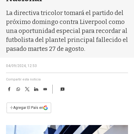
a
La directiva tricolor tomará el partido del
próximo domingo contra Liverpool como
una oportunidad especial para recordar al
futbolista del plantel principal fallecido el
pasado martes 27 de agosto.
04/09/2024, 12:53
Compartir esta noticia
F
W
T
L
E
a
h
w
i
m
c
a
i
n
a
e
t
t
k
i
+
Agregar El País en
b
s
t
e
l
o
A
e
d
o
p
r
I
k
p
n