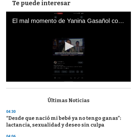
Te puede interesar
El mal momento de Yanina Gasañol con un hincha argentino en "Subrayado"
0
s
e
c
Últimas Noticias
o
n
04:30
d
“Desde que nació mi bebé ya no tengo ganas”:
s
o
lactancia, sexualidad y deseo sin culpa
f
3
04:06