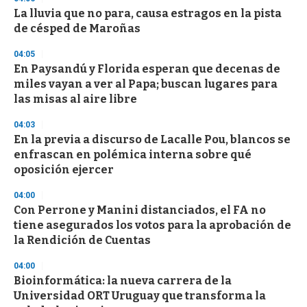
3
s
La lluvia que no para, causa estragos en la pista
e
de césped de Maroñas
c
o
04:05
n
d
En Paysandú y Florida esperan que decenas de
s
miles vayan a ver al Papa; buscan lugares para
las misas al aire libre
04:03
En la previa a discurso de Lacalle Pou, blancos se
enfrascan en polémica interna sobre qué
oposición ejercer
04:00
Con Perrone y Manini distanciados, el FA no
tiene asegurados los votos para la aprobación de
la Rendición de Cuentas
04:00
Bioinformática: la nueva carrera de la
Universidad ORT Uruguay que transforma la