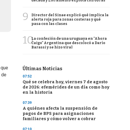
década y Livramento explota con obras
9
Director del Sinae explicó qué implica la
alerta roja para zonas costeras y qué
pasa con las clases
10
La confesión de una uruguaya en "Ahora
Caigo" Argentina que descolocó a Darío
Barassi y se hizo viral
 que
Últimas Noticias
n de
07:52
Qué se celebra hoy, viernes 7 de agosto
de 2026: efemérides de un día como hoy
en la historia
07:39
A quiénes afecta la suspensión de
pagos de BPS para asignaciones
familiares y cómo volver a cobrar
07:10