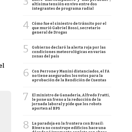
3
altísima tensión en vivo entre dos
integrantes de programa radial
4
Cómo fue el siniestro de tránsito por el
que murió Gabriel Rossi, secretario
general de Drogas
5
Gobierno declaró la alerta roja por las
condiciones meteorológicas en varias
zonas del país
el
6
Con Perrone y Manini distanciados, el FA
no tiene asegurados los votos para la
aprobación de la Rendición de Cuentas
7
El ministro de Ganadería, Alfredo Fratti,
le pone un freno a la reducción de la
jornada laboral y pide que los robots
aporten al BPS
8
La paradoja en la frontera con Brasil:
Rivera no construye edificios hace una