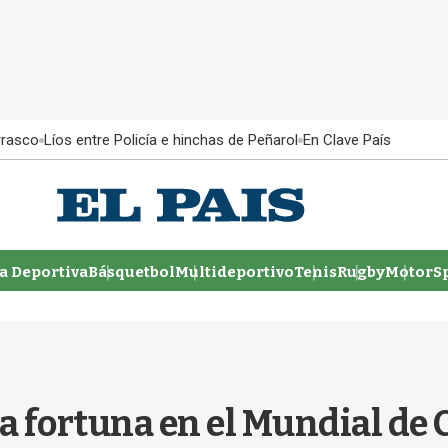
rrasco
Líos entre Policía e hinchas de Peñarol
En Clave País
 Deportiva
Básquetbol
Multideportivo
Tenis
Rugby
MotorSp
a fortuna en el Mundial de 