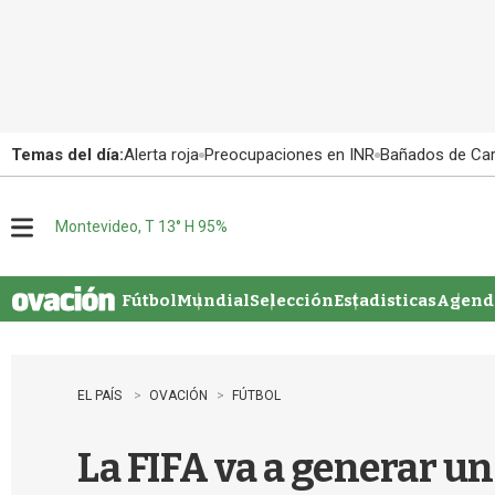
Temas del día:
Alerta roja
Preocupaciones en INR
Bañados de Ca
Montevideo, T 13° H 95%
M
e
n
u
Fútbol
Mundial
Selección
Estadisticas
Agenda
EL PAÍS
OVACIÓN
FÚTBOL
La FIFA va a generar un