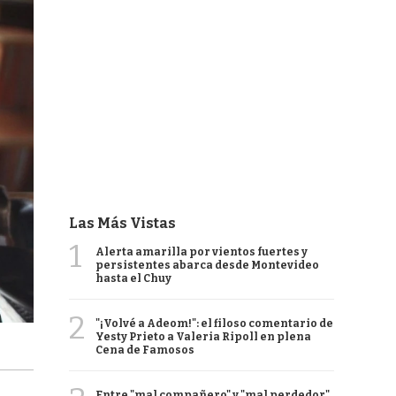
Las Más Vistas
1
Alerta amarilla por vientos fuertes y
persistentes abarca desde Montevideo
hasta el Chuy
2
"¡Volvé a Adeom!": el filoso comentario de
Yesty Prieto a Valeria Ripoll en plena
Cena de Famosos
Entre "mal compañero" y "mal perdedor",