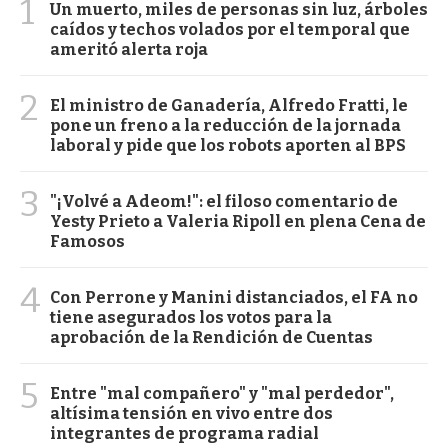
1
Un muerto, miles de personas sin luz, árboles
caídos y techos volados por el temporal que
ameritó alerta roja
2
El ministro de Ganadería, Alfredo Fratti, le
pone un freno a la reducción de la jornada
laboral y pide que los robots aporten al BPS
3
"¡Volvé a Adeom!": el filoso comentario de
Yesty Prieto a Valeria Ripoll en plena Cena de
Famosos
4
Con Perrone y Manini distanciados, el FA no
tiene asegurados los votos para la
aprobación de la Rendición de Cuentas
5
Entre "mal compañero" y "mal perdedor",
altísima tensión en vivo entre dos
integrantes de programa radial