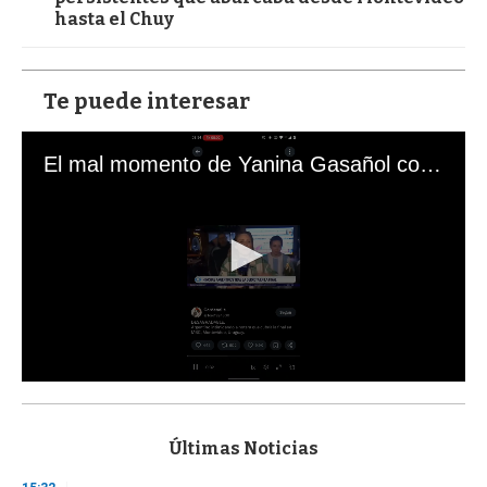
hasta el Chuy
Te puede interesar
El mal momento de Yanina Gasañol con un hincha argentino en "Subrayado"
0
s
e
c
Últimas Noticias
o
n