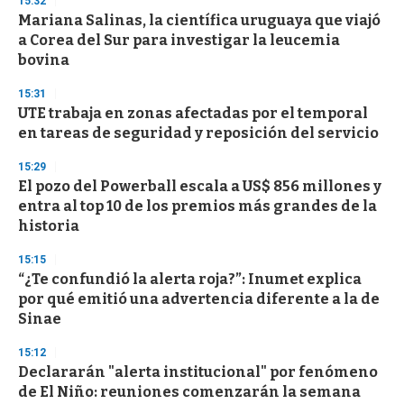
15:32
d
Mariana Salinas, la científica uruguaya que viajó
s
o
a Corea del Sur para investigar la leucemia
f
bovina
3
3
s
15:31
e
UTE trabaja en zonas afectadas por el temporal
c
en tareas de seguridad y reposición del servicio
o
n
d
15:29
s
El pozo del Powerball escala a US$ 856 millones y
entra al top 10 de los premios más grandes de la
historia
15:15
“¿Te confundió la alerta roja?”: Inumet explica
por qué emitió una advertencia diferente a la de
Sinae
15:12
Declararán "alerta institucional" por fenómeno
de El Niño: reuniones comenzarán la semana