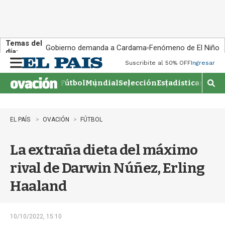
Temas del
Gobierno demanda a Cardama
Fenómeno de El Niño
día:
Suscribite al 50% OFF
Ingresar
M
e
Fútbol
Mundial
Selección
Estadisticas
Agen
n
M
u
o
s
t
EL PAÍS
OVACIÓN
FÚTBOL
r
a
La extraña dieta del máximo
r
b
rival de Darwin Núñez, Erling
�
s
Haaland
q
u
e
d
10/10/2022, 15:10