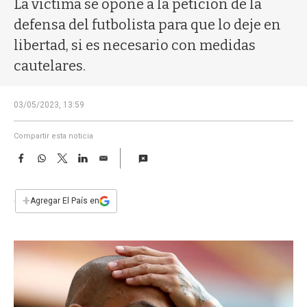
La víctima se opone a la petición de la
a
defensa del futbolista para que lo deje en
libertad, si es necesario con medidas
cautelares.
03/05/2023, 13:59
Compartir esta noticia
F
W
T
L
E
a
h
w
i
m
c
a
i
n
a
e
t
t
k
i
+
Agregar El País en
b
s
t
e
l
o
A
e
d
o
p
r
I
k
p
n