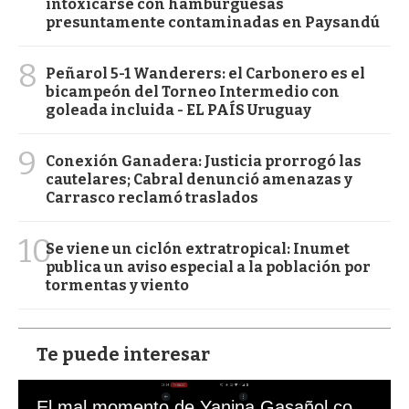
intoxicarse con hamburguesas
presuntamente contaminadas en Paysandú
8
Peñarol 5-1 Wanderers: el Carbonero es el
bicampeón del Torneo Intermedio con
goleada incluida - EL PAÍS Uruguay
9
Conexión Ganadera: Justicia prorrogó las
cautelares; Cabral denunció amenazas y
Carrasco reclamó traslados
10
Se viene un ciclón extratropical: Inumet
publica un aviso especial a la población por
tormentas y viento
Te puede interesar
El mal momento de Yanina Gasañol con un hincha argentino en "Subrayado"