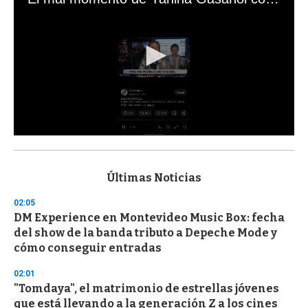
0
s
e
c
Últimas Noticias
o
n
02:05
d
DM Experience en Montevideo Music Box: fecha
s
o
del show de la banda tributo a Depeche Mode y
f
cómo conseguir entradas
3
3
s
02:01
e
"Tomdaya", el matrimonio de estrellas jóvenes
c
que está llevando a la generación Z a los cines
o