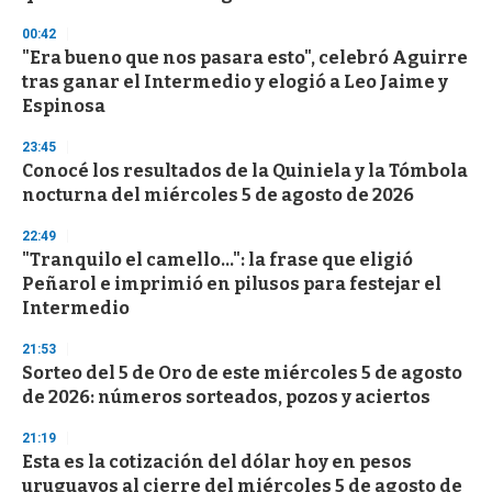
n
d
00:42
s
"Era bueno que nos pasara esto", celebró Aguirre
tras ganar el Intermedio y elogió a Leo Jaime y
Espinosa
23:45
Conocé los resultados de la Quiniela y la Tómbola
nocturna del miércoles 5 de agosto de 2026
22:49
"Tranquilo el camello...": la frase que eligió
Peñarol e imprimió en pilusos para festejar el
Intermedio
21:53
Sorteo del 5 de Oro de este miércoles 5 de agosto
de 2026: números sorteados, pozos y aciertos
21:19
Esta es la cotización del dólar hoy en pesos
uruguayos al cierre del miércoles 5 de agosto de