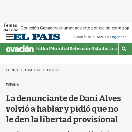
Temas
Conexión Ganadera
Inumet advierte por ciclón extratropi
del día:
Suscribite al 50% OFF
Ingresar
M
e
Fútbol
Mundial
Selección
Estadisticas
Agen
n
M
u
o
s
t
EL PAÍS
OVACIÓN
FÚTBOL
r
a
ESPAÑA
r
b
La denunciante de Dani Alves
�
s
volvió a hablar y pidió que no
q
u
le den la libertad provisional
e
d