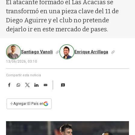
a
El atacante formado el Las Acacias se
transformó en una pieza clave del 11 de
Diego Aguirre y el club no pretende
dejarlo ir en este mercado de pases.
Santiago Vanoli
Enrique Arrillaga
13/06/2026, 03:10
Compartir esta noticia
F
W
T
L
E
a
h
w
i
m
c
a
i
n
a
e
t
t
k
i
+
Agregar El País en
b
s
t
e
l
o
A
e
d
o
p
r
I
k
p
n