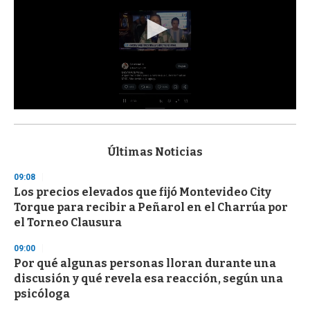
0
s
e
c
Últimas Noticias
o
n
09:08
d
Los precios elevados que fijó Montevideo City
s
o
Torque para recibir a Peñarol en el Charrúa por
f
el Torneo Clausura
3
3
s
09:00
e
Por qué algunas personas lloran durante una
c
discusión y qué revela esa reacción, según una
o
n
psicóloga
d