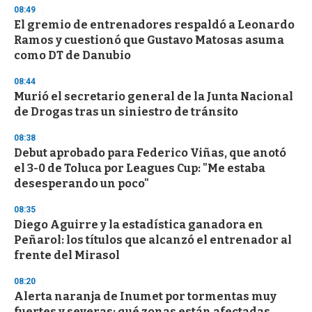
s
08:49
El gremio de entrenadores respaldó a Leonardo
Ramos y cuestionó que Gustavo Matosas asuma
como DT de Danubio
08:44
Murió el secretario general de la Junta Nacional
de Drogas tras un siniestro de tránsito
08:38
Debut aprobado para Federico Viñas, que anotó
el 3-0 de Toluca por Leagues Cup: "Me estaba
desesperando un poco"
08:35
Diego Aguirre y la estadística ganadora en
Peñarol: los títulos que alcanzó el entrenador al
frente del Mirasol
08:20
Alerta naranja de Inumet por tormentas muy
fuertes y severas: qué zonas están afectadas