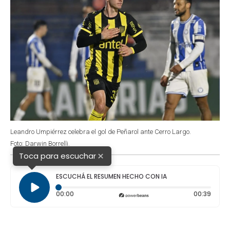
Leandro Umpiérrez celebra el gol de Peñarol ante Cerro Largo.
Foto: Darwin Borrelli.
×
Toca para escuchar
ESCUCHÁ EL RESUMEN HECHO CON IA
Tiempo transcurrido: 0 segundos
Durac
00:00
00:39