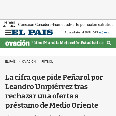
Temas
Conexión Ganadera
Inumet advierte por ciclón extratropi
del día:
Suscribite al 50% OFF
Ingresar
M
e
Fútbol
Mundial
Selección
Estadisticas
Agen
n
M
u
o
s
t
EL PAÍS
OVACIÓN
FÚTBOL
r
a
La cifra que pide Peñarol por
r
b
Leandro Umpiérrez tras
�
s
rechazar una oferta a
q
u
préstamo de Medio Oriente
e
d