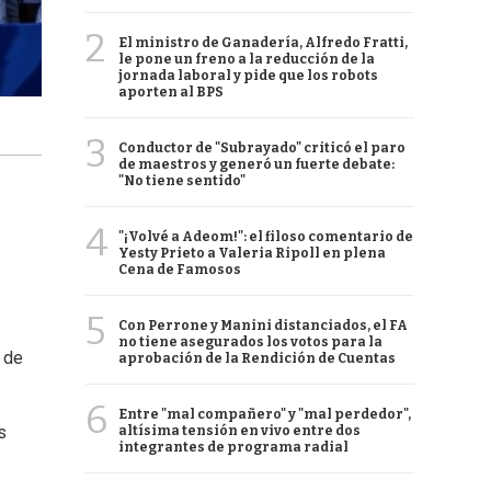
2
El ministro de Ganadería, Alfredo Fratti,
le pone un freno a la reducción de la
jornada laboral y pide que los robots
aporten al BPS
3
Conductor de "Subrayado" criticó el paro
de maestros y generó un fuerte debate:
"No tiene sentido"
4
"¡Volvé a Adeom!": el filoso comentario de
Yesty Prieto a Valeria Ripoll en plena
Cena de Famosos
5
Con Perrone y Manini distanciados, el FA
no tiene asegurados los votos para la
 de
aprobación de la Rendición de Cuentas
6
Entre "mal compañero" y "mal perdedor",
os
altísima tensión en vivo entre dos
integrantes de programa radial