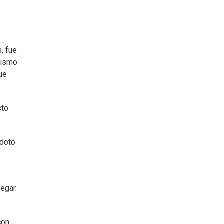
, fue
osismo
que
sto
 dotó
legar
con