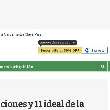
 a Cardama
En Clave País
Suscribite al 50% OFF
Ingresar
orts
Turf
Opinión
M
o
s
t
r
a
r
iones y 11 ideal de la
b
�