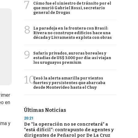
7
Cómo fue el siniestro de tránsito por el
que murió Gabriel Rossi, secretario
general de Drogas
8
La paradoja en la frontera con Brasil:
Rivera no construye edificios hace una
década y Livramento explota con obras
9
Safaris privados, auroras boreales y
estadías de US$ 3.000 por día: así viajan
los uruguayos premium
10
Cesó la alerta amarilla por vientos
fuertes y persistentes que abarcaba
desde Montevideo hasta el Chuy
rimer
eo en
Últimas Noticias
20:21
lma y
De "la operación no se concretará" a
"está difícil": contrapunto de agentes y
dirigentes de Peñarol por De La Cruz