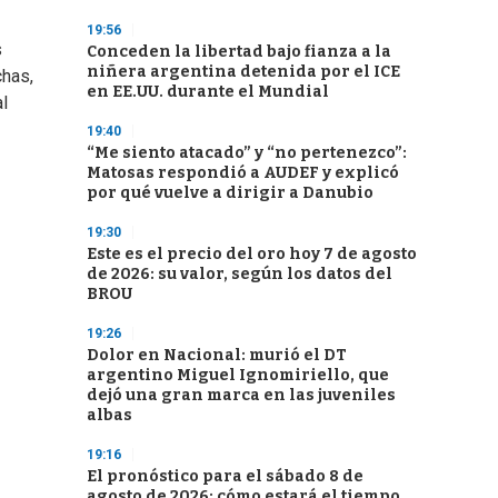
19:56
s
Conceden la libertad bajo fianza a la
niñera argentina detenida por el ICE
chas,
en EE.UU. durante el Mundial
l
19:40
“Me siento atacado” y “no pertenezco”:
Matosas respondió a AUDEF y explicó
por qué vuelve a dirigir a Danubio
19:30
Este es el precio del oro hoy 7 de agosto
de 2026: su valor, según los datos del
BROU
19:26
Dolor en Nacional: murió el DT
argentino Miguel Ignomiriello, que
dejó una gran marca en las juveniles
albas
19:16
El pronóstico para el sábado 8 de
agosto de 2026: cómo estará el tiempo