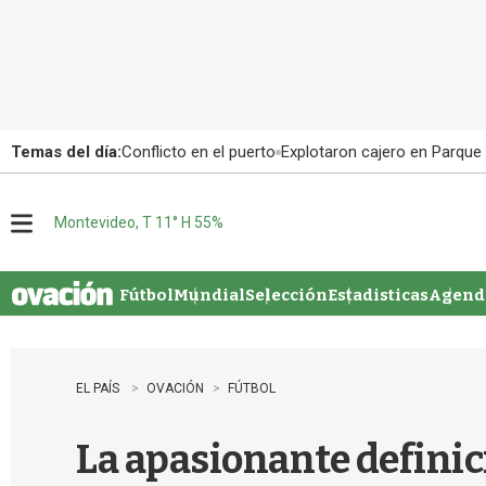
Temas del día:
Conflicto en el puerto
Explotaron cajero en Parque
Montevideo, T 11° H 55%
M
e
n
u
Fútbol
Mundial
Selección
Estadisticas
Agenda
EL PAÍS
OVACIÓN
FÚTBOL
La apasionante definici