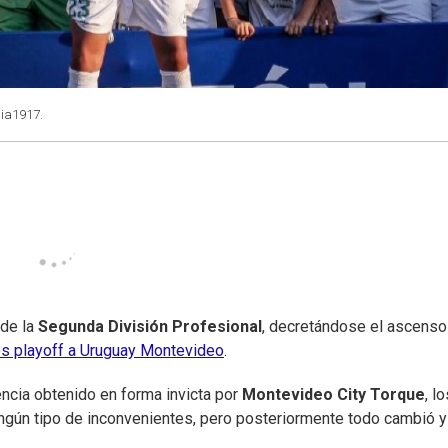
nia1917.
 de la
Segunda División Profesional
, decretándose el ascenso
los playoff a Uruguay Montevideo
.
cia obtenido en forma invicta por
Montevideo City Torque
, l
ingún tipo de inconvenientes, pero posteriormente todo cambió y