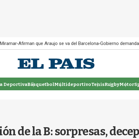
 Miramar
Afirman que Araujo se va del Barcelona
Gobierno demanda
 Deportiva
Básquetbol
Multideportivo
Tenis
Rugby
MotorSp
ón de la B: sorpresas, decepc