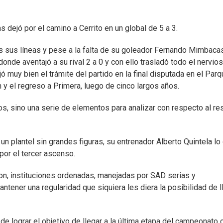
 dejó por el camino a Cerrito en un global de 5 a 3.
s sus líneas y pese a la falta de su goleador Fernando Mimbacas
onde aventajó a su rival 2 a 0 y con ello trasladó todo el nervi
 muy bien el trámite del partido en la final disputada en el Par
ón y el regreso a Primera, luego de cinco largos años.
s, sino una serie de elementos para analizar con respecto al re
 un plantel sin grandes figuras, su entrenador Alberto Quintela lo
 por el tercer ascenso.
ion, instituciones ordenadas, manejadas por SAD serias y
tener una regularidad que siquiera les diera la posibilidad de l
e lograr el objetivo de llegar a la última etapa del campeonato 