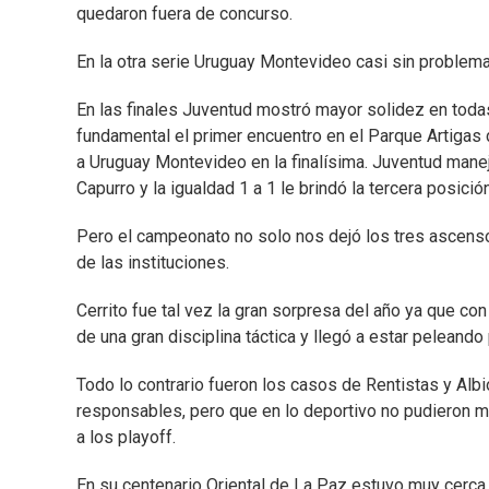
quedaron fuera de concurso.
En la otra serie Uruguay Montevideo casi sin problemas
En las finales Juventud mostró mayor solidez en toda
fundamental el primer encuentro en el Parque Artigas d
a Uruguay Montevideo en la finalísima. Juventud manejó
Capurro y la igualdad 1 a 1 le brindó la tercera posici
Pero el campeonato no solo nos dejó los tres ascenso
de las instituciones.
Cerrito fue tal vez la gran sorpresa del año ya que con
de una gran disciplina táctica y llegó a estar peleando
Todo lo contrario fueron los casos de Rentistas y Alb
responsables, pero que en lo deportivo no pudieron man
a los playoff.
En su centenario Oriental de La Paz estuvo muy cerca d