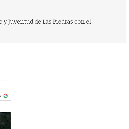
s
q
u
e
 y Juventud de Las Piedras con el
d
a
 en