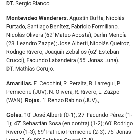
DT.
Sergio Blanco.
Montevideo Wanderers.
Agustín Buffa; Nicolás
Furtado, Santiago Benítez, Fabricio Formiliano,
Nicolás Olivera (62' Mateo Acosta), Darlin Mencía
(23' Leandro Zazpe); Jose Alberti, Nicolás Queiroz,
Rodrigo Rivero; Joaquín Zeballos (62' Esteban
Crucci), Facundo Labandeira (55' Jonas Luna).
DT.
Mathías Corujo.
Amarillas.
E. Cecchini, R. Peralta, B. Larregui, P.
Pernicone (JUV); N. Olivera, R. Rivero, L. Zazpe
(WAN).
Rojas.
1' Renzo Rabino (JUV).,
Goles.
10' José Alberti (0-1); 27' Facundo Pérez (1-
1); 47' Sebastián Sosa (en contra) (1-2); 60' Rodrigo
Rivero (1-3); 69' Patricio Pernicone (2-3); 75' Jonas