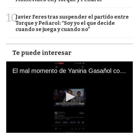
10
Javier Feres tras suspender el partido entre
Torque y Peñarol: “Soy yo el que decide
cuando se juega y cuando no”
Te puede interesar
El mal momento de Yanina Gasañol con un hincha argentino en "Subrayado"
0