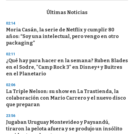
s
e
c
Últimas Noticias
o
n
02:14
d
Moria Casán, la serie de Netflix y cumplir 80
s
o
años: “Soy una intelectual, pero vengo en otro
f
packaging”
3
3
s
02:11
e
¿Qué hay para hacer en la semana? Ruben Blades
c
en el Sodre, "Camp Rock 3" en Disney+ y Buitres
o
n
en el Planetario
d
s
02:06
La Triple Nelson: su show en La Trastienda, la
colaboración con Mario Carrero y el nuevo disco
que preparan
23:56
Jugaban Uruguay Montevideo y Paysandú,
tiraron la pelota afuera y se produjo un insólito