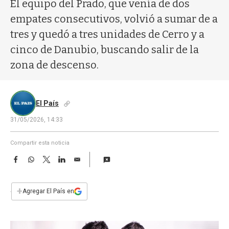
a
El equipo del Prado, que venía de dos
empates consecutivos, volvió a sumar de a
tres y quedó a tres unidades de Cerro y a
cinco de Danubio, buscando salir de la
zona de descenso.
El País
31/05/2026, 14:33
Compartir esta noticia
F
W
T
L
E
a
h
w
i
m
c
a
i
n
a
e
t
t
k
i
+
Agregar El País en
b
s
t
e
l
o
A
e
d
o
p
r
I
k
p
n