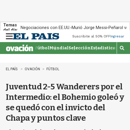
Temas
Negociaciones con EE.UU.
Murió Jorge Messi
Peñarol vs
del día:
Suscribite al 50% OFF
Ingresar
M
e
Fútbol
Mundial
Selección
Estadisticas
Agen
n
M
u
o
s
t
EL PAÍS
OVACIÓN
FÚTBOL
r
a
Juventud 2-5 Wanderers por el
r
b
Intermedio: el Bohemio goleó y
�
s
se quedó con el invicto del
q
u
Chapa y puntos clave
e
d