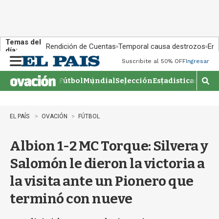
Temas del
Rendición de Cuentas
Temporal causa destrozos
En 
día:
Suscribite al 50% OFF
Ingresar
M
e
Fútbol
Mundial
Selección
Estadisticas
Agen
n
M
u
o
s
t
EL PAÍS
OVACIÓN
FÚTBOL
r
a
Albion 1-2 MC Torque: Silvera y
r
b
Salomón le dieron la victoria a
�
s
la visita ante un Pionero que
q
u
terminó con nueve
e
d