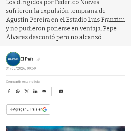
a
Los dirigidos por Federico Nieves
sufrieron la expulsión temprana de
Agustín Pereira en el Estadio Luis Franzini
y no pudieron ponerse en ventaja; Pepe
Álvarez descontó pero no alcanzó.
El País
31/05/2026, 09:59
Compartir esta noticia
F
W
T
L
E
a
h
w
i
m
c
a
i
n
a
e
t
t
k
i
+
Agregar El País en
b
s
t
e
l
o
A
e
d
o
p
r
I
k
p
n