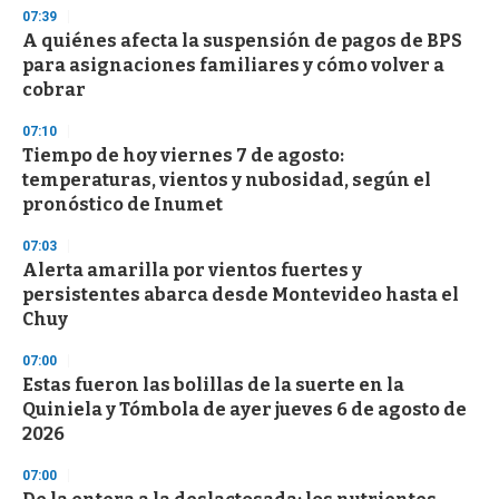
d
07:39
s
A quiénes afecta la suspensión de pagos de BPS
para asignaciones familiares y cómo volver a
cobrar
07:10
Tiempo de hoy viernes 7 de agosto:
temperaturas, vientos y nubosidad, según el
pronóstico de Inumet
07:03
Alerta amarilla por vientos fuertes y
persistentes abarca desde Montevideo hasta el
Chuy
07:00
Estas fueron las bolillas de la suerte en la
Quiniela y Tómbola de ayer jueves 6 de agosto de
2026
07:00