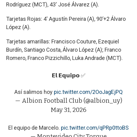
Rodríguez (MCT), 43′ José Álvarez (A).
Tarjetas Rojas: 4′ Agustín Pereira (A), 90’+2 Álvaro
López (A).
Tarjetas amarillas: Francisco Couture, Ezequiel
Burdín, Santiago Costa, Álvaro López (A); Franco
Romero, Franco Pizzichillo, Luka Andrade (MCT).
𝗘𝗹 𝗘𝗾𝘂𝗶𝗽𝗼 ✅
Así salimos hoy
pic.twitter.com/2OoJagEjPQ
— Albion Football Club (@albion_uy)
May 31, 2026
El equipo de Marcelo.
pic.twitter.com/qPRp0ttoBS
— Montevideo City Torque