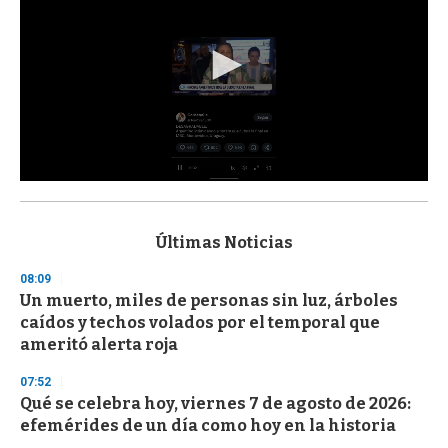
0
s
e
c
Últimas Noticias
o
n
08:09
d
Un muerto, miles de personas sin luz, árboles
s
o
caídos y techos volados por el temporal que
f
ameritó alerta roja
3
3
s
07:52
e
Qué se celebra hoy, viernes 7 de agosto de 2026:
c
efemérides de un día como hoy en la historia
o
n