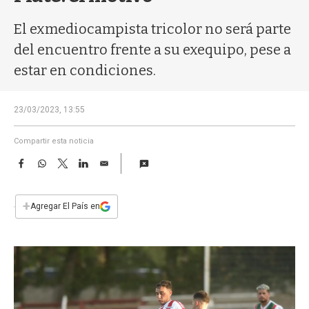
a
El exmediocampista tricolor no será parte
del encuentro frente a su exequipo, pese a
estar en condiciones.
23/03/2023, 13:55
Compartir esta noticia
F
W
T
L
E
a
h
w
i
m
c
a
i
n
a
e
t
t
k
i
+
Agregar El País en
b
s
t
e
l
o
A
e
d
o
p
r
I
k
p
n