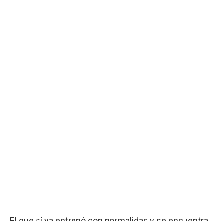
El que sí ya entrenó con normalidad y se encuentra