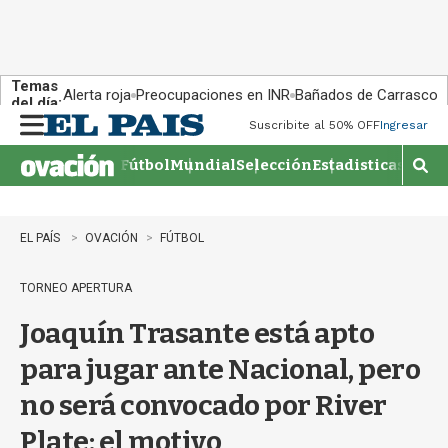
Temas
Alerta roja
Preocupaciones en INR
Bañados de Carrasco
del día:
Suscribite al 50% OFF
Ingresar
M
e
Fútbol
Mundial
Selección
Estadisticas
Agen
n
M
u
o
s
t
EL PAÍS
OVACIÓN
FÚTBOL
r
a
TORNEO APERTURA
r
b
Joaquín Trasante está apto
�
s
para jugar ante Nacional, pero
q
u
no será convocado por River
e
d
Plate: el motivo