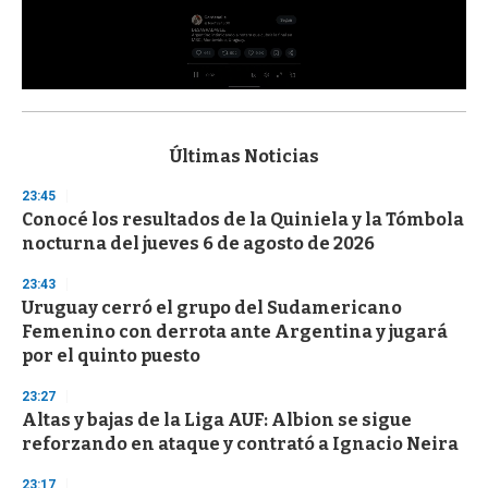
0
s
e
c
Últimas Noticias
o
n
23:45
d
Conocé los resultados de la Quiniela y la Tómbola
s
o
nocturna del jueves 6 de agosto de 2026
f
3
23:43
3
s
Uruguay cerró el grupo del Sudamericano
e
Femenino con derrota ante Argentina y jugará
c
por el quinto puesto
o
n
d
23:27
s
Altas y bajas de la Liga AUF: Albion se sigue
reforzando en ataque y contrató a Ignacio Neira
23:17