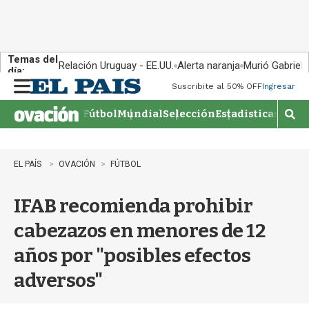
Temas del
Relación Uruguay - EE.UU.
Alerta naranja
Murió Gabriel 
día:
Suscribite al 50% OFF
Ingresar
M
e
Fútbol
Mundial
Selección
Estadisticas
Agen
n
M
u
o
s
t
EL PAÍS
OVACIÓN
FÚTBOL
r
a
IFAB recomienda prohibir
r
b
cabezazos en menores de 12
�
s
años por "posibles efectos
q
u
adversos"
e
d