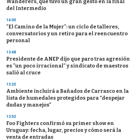
Wanderers, que tuvo un gran gesto en la final
o
n
del Intermedio
d
s
14:00
"El Camino de la Mujer": un ciclo de talleres,
conversatorios y un retiro para el reencuentro
personal
13:48
Presidente de ANEP dijo que paro tras agresión
es "un poco irracional" y sindicato de maestros
salió al cruce
13:25
Ambiente incluirá a Bañados de Carrasco en la
lista de humedales protegidos para “despejar
dudas y manejos”
13:02
Foo Fighters confirmó su primer show en
Uruguay: fecha, lugar, precios y cómo será la
venta de entradas