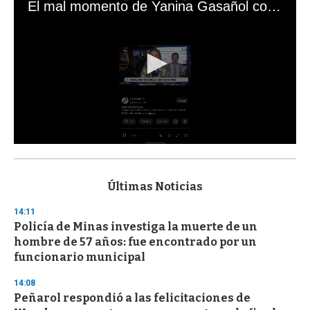
El mal momento de Yanina Gasañol con un hincha argentino en "Subrayado"
0
s
e
c
Últimas Noticias
o
n
14:11
d
Policía de Minas investiga la muerte de un
s
o
hombre de 57 años: fue encontrado por un
f
funcionario municipal
3
3
s
14:08
e
Peñarol respondió a las felicitaciones de
c