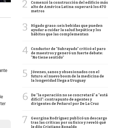
2
Comenzó la construcción del edificio más
alto de América Latina: superará los 470
metros
3
Hígado graso: seis bebidas que pueden
ayudar a cuidar la salud hepática y los
hábitos que las complementan
4
Conductor de "Subrayado" criticó el paro
de maestros y generó un fuerte debate:
"No tiene sentido"
5
ante
Jóvenes, sanos y obsesionados con el
futuro: el nuevo boom de la medicina de
la longevidad llega a Uruguay
6
De "la operación no se concretará" a "está
de
difícil": contrapunto de agentes y
ter
dirigentes de Peñarol por De La Cruz
7
Georgina Rodríguez publicó un descargo
tras las críticas por su físico y reveló qué
le dijo Cristiano Ronaldo