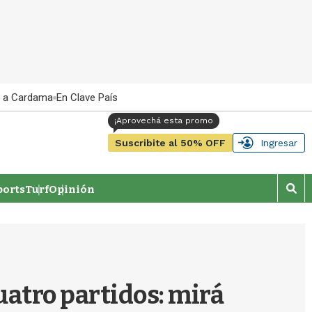
 a Cardama
En Clave País
Suscribite al 50% OFF
Ingresar
orts
Turf
Opinión
M
o
s
t
r
a
r
uatro partidos: mirá
b
�