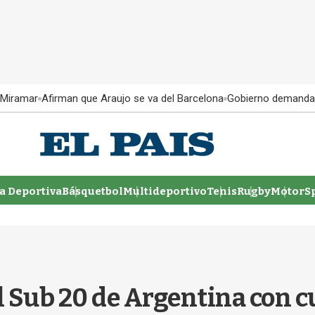
 Miramar
Afirman que Araujo se va del Barcelona
Gobierno demanda
 Deportiva
Básquetbol
Multideportivo
Tenis
Rugby
MotorSp
 Sub 20 de Argentina con c