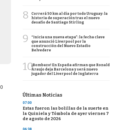
8
Correrá 50 km al día por todo Uruguay: la
historia de superación tras el nuevo
desafío de Santiago Stirling
9
“Inicia una nueva etapa”: la fecha clave
que anunció Liverpool por la
construcción del Nuevo Estadio
Belvedere
10
¡Bombazo! En España afirman que Ronald
Araujo deja Barcelona y será nuevo
jugador del Liverpool de Inglaterra
00
Últimas Noticias
07:00
Estas fueron las bolillas de la suerte en
la Quiniela y Tómbola de ayer viernes 7
de agosto de 2026
06:38