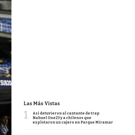
Las Más Vistas
1
Así detuvieron al cantante de trap
Nahuel One23 y a chilenos que
explotaron un cajero en Parque Miramar