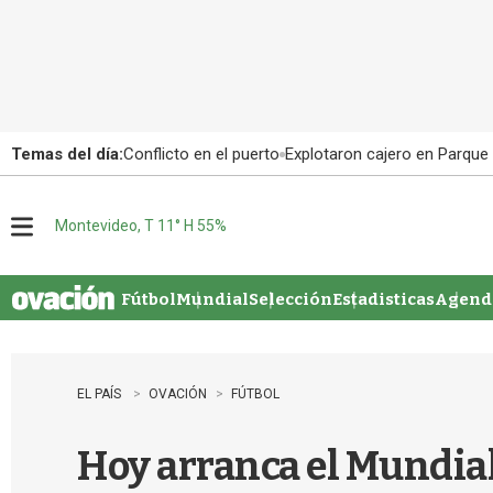
Temas del día:
Conflicto en el puerto
Explotaron cajero en Parque
Montevideo, T 11° H 55%
M
e
n
u
Fútbol
Mundial
Selección
Estadisticas
Agenda
EL PAÍS
OVACIÓN
FÚTBOL
Hoy arranca el Mundial