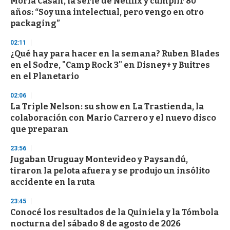
Moria Casán, la serie de Netflix y cumplir 80
s
o
años: “Soy una intelectual, pero vengo en otro
f
packaging”
3
3
s
02:11
e
¿Qué hay para hacer en la semana? Ruben Blades
c
en el Sodre, "Camp Rock 3" en Disney+ y Buitres
o
n
en el Planetario
d
s
02:06
La Triple Nelson: su show en La Trastienda, la
colaboración con Mario Carrero y el nuevo disco
que preparan
23:56
Jugaban Uruguay Montevideo y Paysandú,
tiraron la pelota afuera y se produjo un insólito
accidente en la ruta
23:45
Conocé los resultados de la Quiniela y la Tómbola
nocturna del sábado 8 de agosto de 2026