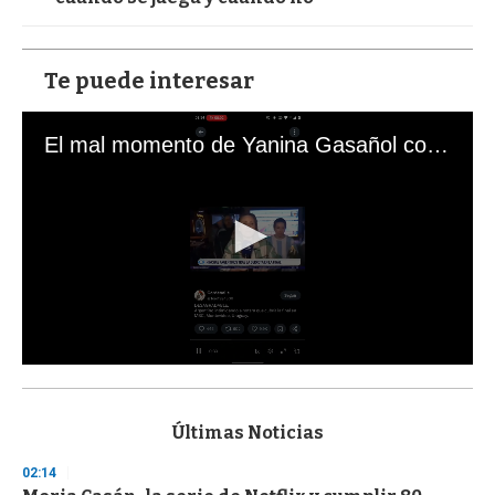
Te puede interesar
El mal momento de Yanina Gasañol con un hincha argentino en "Subrayado"
0
s
e
c
Últimas Noticias
o
n
02:14
d