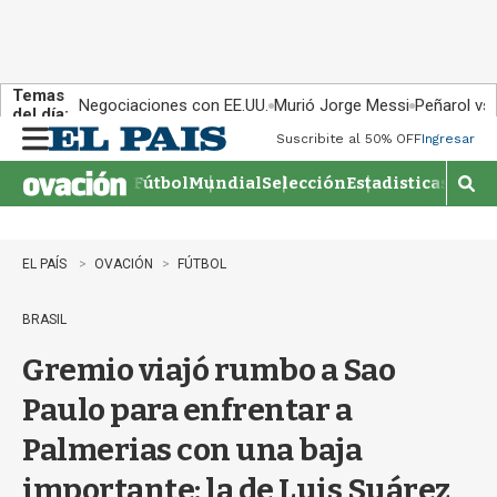
Temas
Negociaciones con EE.UU.
Murió Jorge Messi
Peñarol vs
del día:
Suscribite al 50% OFF
Ingresar
M
e
Fútbol
Mundial
Selección
Estadisticas
Agen
n
M
u
o
s
t
EL PAÍS
OVACIÓN
FÚTBOL
r
a
BRASIL
r
b
Gremio viajó rumbo a Sao
�
s
Paulo para enfrentar a
q
u
Palmerias con una baja
e
d
importante: la de Luis Suárez