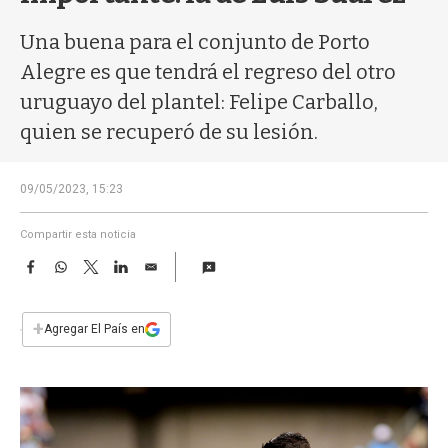
a
Una buena para el conjunto de Porto
Alegre es que tendrá el regreso del otro
uruguayo del plantel: Felipe Carballo,
quien se recuperó de su lesión.
09/05/2023, 15:23
Compartir esta noticia
F
W
T
L
E
a
h
w
i
m
c
a
i
n
a
e
t
t
k
i
+
Agregar El País en
b
s
t
e
l
o
A
e
d
o
p
r
I
k
p
n