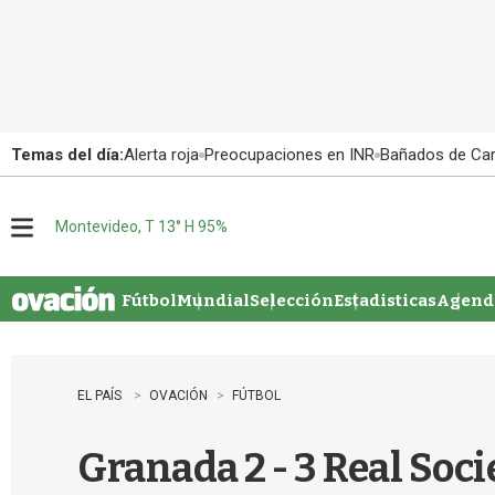
Temas del día:
Alerta roja
Preocupaciones en INR
Bañados de Ca
Montevideo, T 13° H 95%
M
e
n
u
Fútbol
Mundial
Selección
Estadisticas
Agenda
EL PAÍS
OVACIÓN
FÚTBOL
Granada 2 - 3 Real Socie