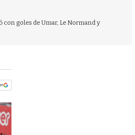
s
q
u
e
ntó con goles de Umar, Le Normand y
d
a
 en