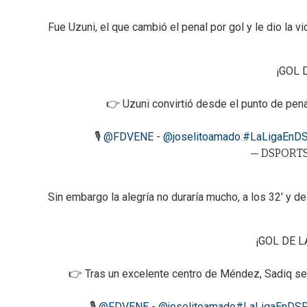
Fue Uzuni, el que cambió el penal por gol y le dio la vi
¡GOL 
👉 Uzuni convirtió desde el punto de pena
🎙
@FDVENE
-
@joselitoamado
.
#LaLigaEnD
— DSPORTS
Sin embargo la alegría no duraría mucho, a los 32' y d
¡GOL DE 
👉 Tras un excelente centro de Méndez, Sadiq se a
🎙
@FDVENE
-
@joselitoamado
#LaLigaEnDS