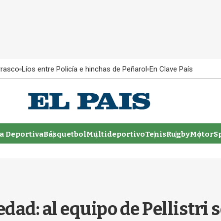
rrasco
Líos entre Policía e hinchas de Peñarol
En Clave País
 Deportiva
Básquetbol
Multideportivo
Tenis
Rugby
MotorSp
dad: al equipo de Pellistri s