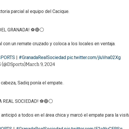
ctoria parcial al equipo del Cacique.
DEL GRANADA! ⚽🔴⚪
l con un remate cruzado y coloca a los locales en ventaja.
SPORTS
|
#GranadaRealSociedad
pic.twitter.com/jluVna02Xg
 (@DSports)
March 9, 2024
e cabeza, Sadiq ponía el empate.
LA REAL SOCIEDAD! ⚽🔵⚪
nticipó a todos en el área chica y marcó el empate para la visit
PORTS
|
#GranadaRealSociedad
pic.twitter.com/E2eNuCERSq