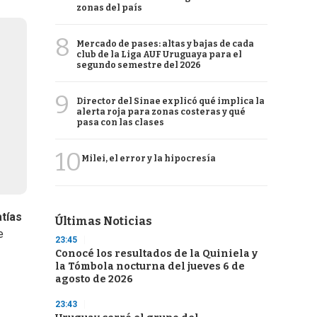
zonas del país
8
Mercado de pases: altas y bajas de cada
club de la Liga AUF Uruguaya para el
segundo semestre del 2026
9
Director del Sinae explicó qué implica la
alerta roja para zonas costeras y qué
pasa con las clases
10
Milei, el error y la hipocresía
tías
Últimas Noticias
e
23:45
Conocé los resultados de la Quiniela y
la Tómbola nocturna del jueves 6 de
agosto de 2026
23:43