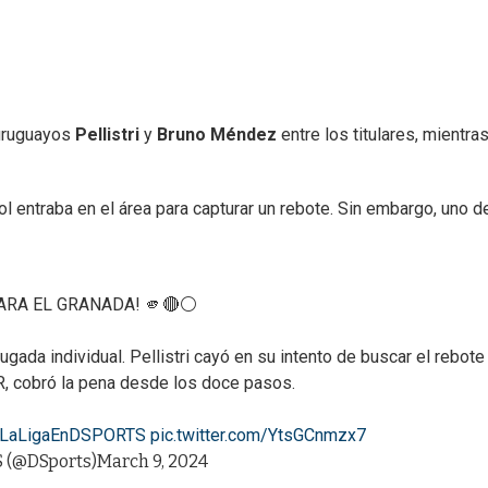
 uruguayos
Pellistri
y
Bruno Méndez
entre los titulares, mientra
ol entraba en el área para capturar un rebote. Sin embargo, uno d
ARA EL GRANADA! 🫵🔴⚪
ada individual. Pellistri cayó en su intento de buscar el rebote 
AR, cobró la pena desde los doce pasos.
LaLigaEnDSPORTS
pic.twitter.com/YtsGCnmzx7
 (@DSports)
March 9, 2024