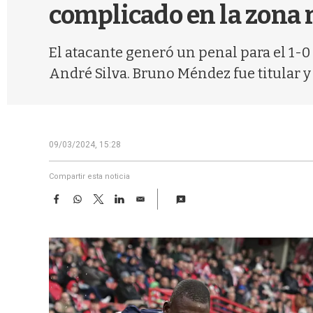
complicado en la zona 
El atacante generó un penal para el 1-0
André Silva. Bruno Méndez fue titular y
09/03/2024, 15:28
Compartir esta noticia
F
W
T
L
E
a
h
w
i
m
c
a
i
n
a
e
t
t
k
i
b
s
t
e
l
o
A
e
d
o
p
r
I
k
p
n