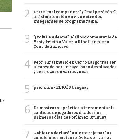
2
Entre "mal compañero" y "mal perdedor",
altísima tensión en vivo entre dos
integrantes de programa radial
3
"¡Volvé a Adeom!": el filoso comentario de
Yesty Prieto a Valeria Ripoll en plena
Cena de Famosos
4
Peón rural murió en Cerro Largo tras ser
alcanzado por un rayo; hubo desplazados
y destrozos en varias zonas
5
premium - EL PAÍS Uruguay
te
6
De mostrar su práctica a incrementar la
cantidad de jugadores citados: los
primeros días de Forlán en Uruguay
7
Gobierno declaró la alerta roja por las
condiciones meteorológicas en varias