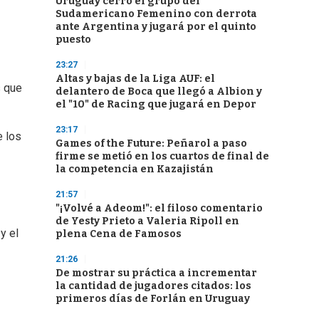
Uruguay cerró el grupo del
Sudamericano Femenino con derrota
ante Argentina y jugará por el quinto
puesto
23:27
Altas y bajas de la Liga AUF: el
s que
delantero de Boca que llegó a Albion y
el "10" de Racing que jugará en Depor
23:17
e los
Games of the Future: Peñarol a paso
firme se metió en los cuartos de final de
la competencia en Kazajistán
21:57
"¡Volvé a Adeom!": el filoso comentario
de Yesty Prieto a Valeria Ripoll en
y el
plena Cena de Famosos
21:26
De mostrar su práctica a incrementar
la cantidad de jugadores citados: los
primeros días de Forlán en Uruguay