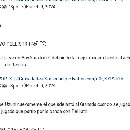
 (@DSports)
March 9, 2024
.
VO PELLISTRI! 😱🇺🇾
el pase de Boyé, no logró definir de la mejor manera frente al ac
de Remiro.
PORTS
|
#GranadaRealSociedad
pic.twitter.com/o0QSYP2h1b
 (@DSports)
March 9, 2024
ue Uzuni nuevamente el que adelantó al Granada cuando se juga
ugada que partió por la banda con Pellistri.
DEL GRANADA! ⚽🔴⚪