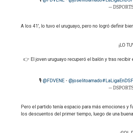
— DSPORTS
A los 41', lo tuvo el uruguayo, pero no logró definir bien
¡LO TU
👉 El joven uruguayo recuperó el balón y tras recibir 
🎙
@FDVENE
-
@joselitoamado
#LaLigaEnDS
— DSPORTS
Pero el partido tenía espacio para más emociones y f
los descuentos del primer tiempo, luego de una buena j
¡GOL 