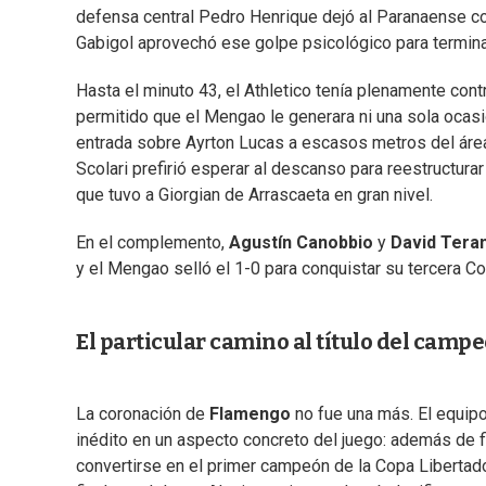
defensa central Pedro Henrique dejó al Paranaense con
Gabigol aprovechó ese golpe psicológico para terminar
Hasta el minuto 43, el Athletico tenía plenamente contr
permitido que el Mengao le generara ni una sola ocasi
entrada sobre Ayrton Lucas a escasos metros del área. 
Scolari prefirió esperar al descanso para reestructurar
que tuvo a Giorgian de Arrascaeta en gran nivel.
En el complemento,
Agustín Canobbio
y
David Tera
y el Mengao selló el 1-0 para conquistar su tercera C
El particular camino al título del camp
La coronación de
Flamengo
no fue una más. El equipo 
inédito en un aspecto concreto del juego: además de 
convertirse en el primer campeón de la Copa Liberta