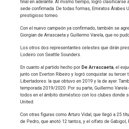
final en adelante. Al mismo tiempo, logró clasificarse 
sede confirmada. De todas formas, Emiratos Árabes Uni
prestigioso torneo.
Con el nuevo campeón ya confirmado, también se agreg
Giorgian de Arrascaeta y Guillermo Varela, que no pudo 
Los otros dos representantes celestes que dirán pres
Lodeiro con Seattle Sounders.
En cuanto al partido hecho por
De Arrascaeta
, el ex
junto con Everton Ribeiro y logró conquistar su tercer t
Libertadores: la que obtuvo en 2019 y la de ayer. Tam
temporada 2019/2020. Por su parte, Guillermo Varela c
todos en el ámbito doméstico con los clubes donde 
United.
Con otras figuras como Arturo Vidal, que llegó a 25 tít
de Pedro, que anotó 12 tantos, y el olfato de Gabigol