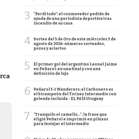
3
"Perdí todo": el conmovedor pedido de
ayuda de una periodista deportiva tras
incendio de su casa
4
Sorteo del 5 de Oro de este miércoles 5 de
agosto de 2026: números sorteados,
pozos y aciertos
5
El primer gol del argentino Leonel Jaime
en Peñarol: en una final y con una
definición de lujo
arca
6
Peñarol 5-1 Wanderers: el Carbonero es
el bicampeón del Torneo Intermedio con
goleada incluida - EL PAÍS Uruguay
7
"Tranquilo el camello...": la frase que
eligió Peñarol e imprimió en pilusos
para festejar el Intermedio