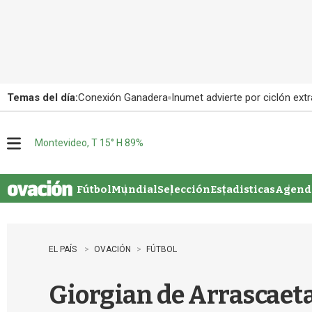
Temas del día:
Conexión Ganadera
Inumet advierte por ciclón extr
Montevideo, T 15° H 89%
M
e
n
u
Fútbol
Mundial
Selección
Estadisticas
Agenda
EL PAÍS
OVACIÓN
FÚTBOL
Giorgian de Arrascaeta