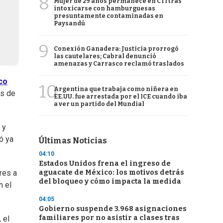
8
Mujer de 29 años permanece en CTI tras
intoxicarse con hamburguesas
presuntamente contaminadas en
Paysandú
9
Conexión Ganadera: Justicia prorrogó
las cautelares; Cabral denunció
amenazas y Carrasco reclamó traslados
ico
10
Argentina que trabaja como niñera en
os de
EE.UU. fue arrestada por el ICE cuando iba
a ver un partido del Mundial
 y
ó ya
Últimas Noticias
04:10
Estados Unidos frena el ingreso de
aguacate de México: los motivos detrás
res a
del bloqueo y cómo impacta la medida
n el
04:05
Gobierno suspende 3.968 asignaciones
familiares por no asistir a clases tras
 el