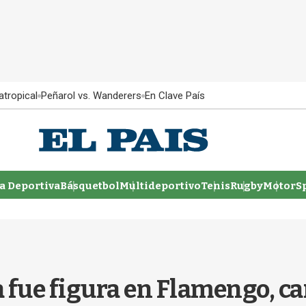
atropical
Peñarol vs. Wanderers
En Clave País
 Deportiva
Básquetbol
Multideportivo
Tenis
Rugby
MotorSp
 fue figura en Flamengo, c