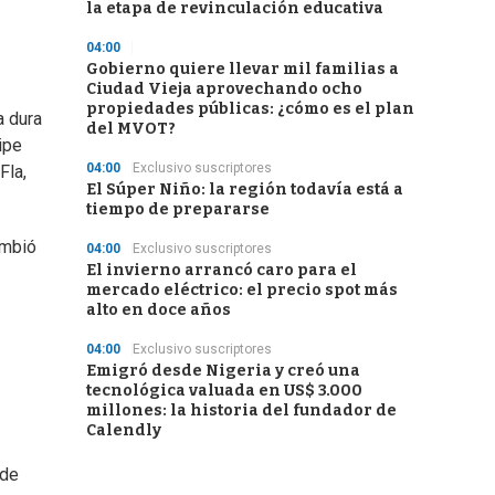
la etapa de revinculación educativa
04:00
Gobierno quiere llevar mil familias a
Ciudad Vieja aprovechando ocho
propiedades públicas: ¿cómo es el plan
a dura
del MVOT?
ipe
04:00
Exclusivo suscriptores
Fla,
El Súper Niño: la región todavía está a
tiempo de prepararse
ambió
04:00
Exclusivo suscriptores
El invierno arrancó caro para el
mercado eléctrico: el precio spot más
alto en doce años
04:00
Exclusivo suscriptores
Emigró desde Nigeria y creó una
tecnológica valuada en US$ 3.000
millones: la historia del fundador de
Calendly
 de