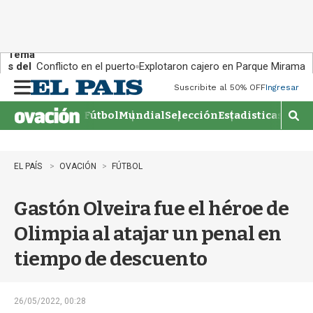
Tema
s del
Conflicto en el puerto
Explotaron cajero en Parque Miramar
día:
Suscribite al 50% OFF
Ingresar
M
e
Fútbol
Mundial
Selección
Estadisticas
Agen
n
M
u
o
s
t
EL PAÍS
OVACIÓN
FÚTBOL
r
a
Gastón Olveira fue el héroe de
r
b
Olimpia al atajar un penal en
�
s
tiempo de descuento
q
u
e
d
26/05/2022, 00:28