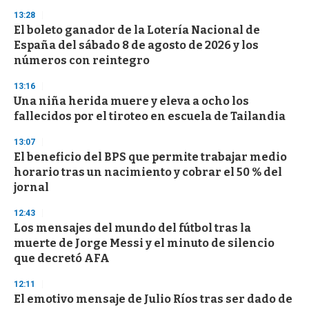
n
13:28
d
El boleto ganador de la Lotería Nacional de
s
o
España del sábado 8 de agosto de 2026 y los
f
números con reintegro
3
3
s
13:16
e
Una niña herida muere y eleva a ocho los
c
fallecidos por el tiroteo en escuela de Tailandia
o
n
d
13:07
s
El beneficio del BPS que permite trabajar medio
horario tras un nacimiento y cobrar el 50 % del
jornal
12:43
Los mensajes del mundo del fútbol tras la
muerte de Jorge Messi y el minuto de silencio
que decretó AFA
12:11
El emotivo mensaje de Julio Ríos tras ser dado de