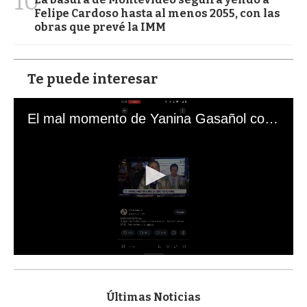
10
Felipe Cardoso hasta al menos 2055, con las
obras que prevé la IMM
Te puede interesar
El mal momento de Yanina Gasañol con un hincha argentino en "Subrayado"
0
s
e
c
Últimas Noticias
o