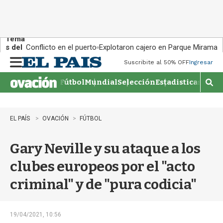
Tema
s del
Conflicto en el puerto
Explotaron cajero en Parque Miramar
día:
Suscribite al 50% OFF
Ingresar
M
e
Fútbol
Mundial
Selección
Estadisticas
Agen
n
M
u
o
s
t
EL PAÍS
OVACIÓN
FÚTBOL
r
a
Gary Neville y su ataque a los
r
b
clubes europeos por el "acto
�
s
criminal" y de "pura codicia"
q
u
e
d
19/04/2021, 10:56