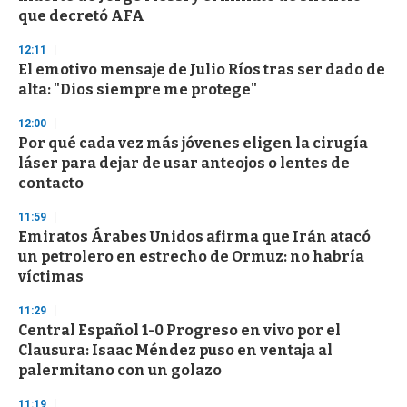
f
que decretó AFA
3
3
s
12:11
e
El emotivo mensaje de Julio Ríos tras ser dado de
c
alta: "Dios siempre me protege"
o
n
d
12:00
s
Por qué cada vez más jóvenes eligen la cirugía
láser para dejar de usar anteojos o lentes de
contacto
11:59
Emiratos Árabes Unidos afirma que Irán atacó
un petrolero en estrecho de Ormuz: no habría
víctimas
11:29
Central Español 1-0 Progreso en vivo por el
Clausura: Isaac Méndez puso en ventaja al
palermitano con un golazo
11:19