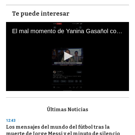
Te puede interesar
El mal momento de Yanina Gasañol con un hincha argentino en "Subrayado"
0
s
e
c
Últimas Noticias
o
n
12:43
d
Los mensajes del mundo del fútbol tras la
s
o
muerte de Jorge Messi y el minuto de silencio