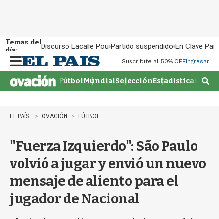
Temas del
Discurso Lacalle Pou
Partido suspendido
En Clave País
día:
Suscribite al 50% OFF
Ingresar
M
e
Fútbol
Mundial
Selección
Estadisticas
Agen
n
M
u
o
s
t
EL PAÍS
OVACIÓN
FÚTBOL
r
a
"Fuerza Izquierdo": São Paulo
r
b
volvió a jugar y envió un nuevo
�
s
mensaje de aliento para el
q
u
jugador de Nacional
e
d