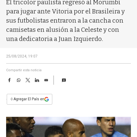
a
El tricolor paulista regresó al Morumbí
para jugar ante Vitoria por el Brasileira y
sus futbolistas entraron a la cancha con
camisetas en alusión a la Celeste y con
una dedicatoria a Juan Izquierdo.
25/08/2024, 19:07
Compartir esta noticia
F
W
T
L
E
a
h
w
i
m
c
a
i
n
a
e
t
t
k
i
+
Agregar El País en
b
s
t
e
l
o
A
e
d
o
p
r
I
k
p
n