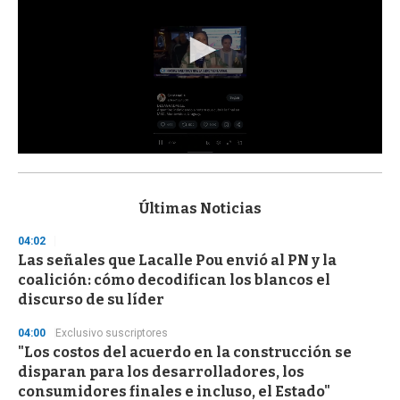
0
s
e
c
Últimas Noticias
o
n
04:02
d
Las señales que Lacalle Pou envió al PN y la
s
o
coalición: cómo decodifican los blancos el
f
discurso de su líder
3
3
s
04:00
Exclusivo suscriptores
e
"Los costos del acuerdo en la construcción se
c
disparan para los desarrolladores, los
o
n
consumidores finales e incluso, el Estado"