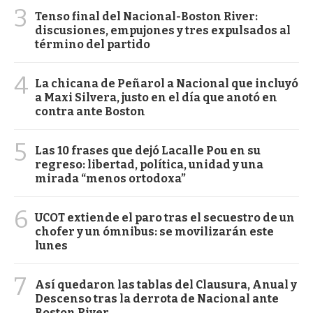
3
Tenso final del Nacional-Boston River:
discusiones, empujones y tres expulsados al
término del partido
4
La chicana de Peñarol a Nacional que incluyó
a Maxi Silvera, justo en el día que anotó en
contra ante Boston
5
Las 10 frases que dejó Lacalle Pou en su
regreso: libertad, política, unidad y una
mirada “menos ortodoxa”
6
UCOT extiende el paro tras el secuestro de un
chofer y un ómnibus: se movilizarán este
lunes
7
Así quedaron las tablas del Clausura, Anual y
Descenso tras la derrota de Nacional ante
Boston River