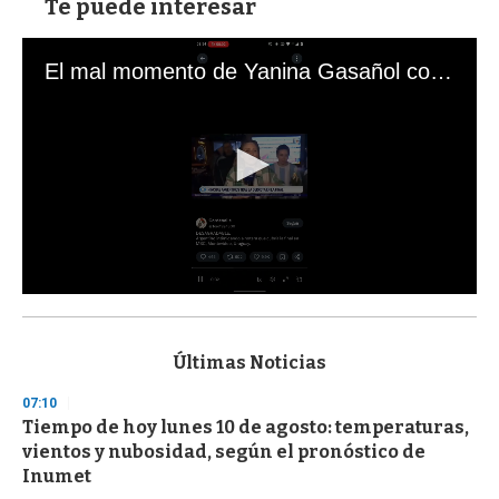
Te puede interesar
El mal momento de Yanina Gasañol con un hincha argentino en "Subrayado"
0
s
e
c
Últimas Noticias
o
n
07:10
d
Tiempo de hoy lunes 10 de agosto: temperaturas,
s
o
vientos y nubosidad, según el pronóstico de
f
Inumet
3
3