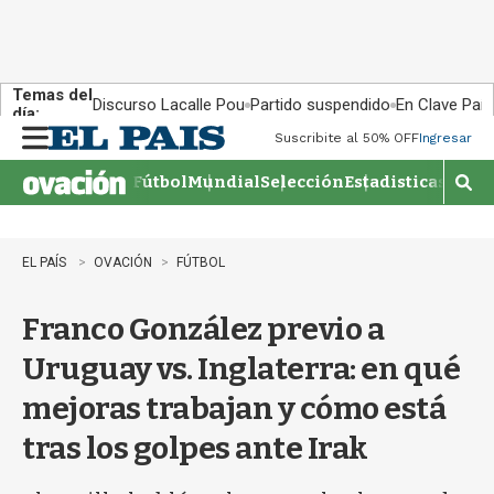
Temas del
Discurso Lacalle Pou
Partido suspendido
En Clave País
día:
Suscribite al 50% OFF
Ingresar
M
e
Fútbol
Mundial
Selección
Estadisticas
Agen
n
M
u
o
s
t
EL PAÍS
OVACIÓN
FÚTBOL
r
a
Franco González previo a
r
b
Uruguay vs. Inglaterra: en qué
�
s
mejoras trabajan y cómo está
q
u
tras los golpes ante Irak
e
d