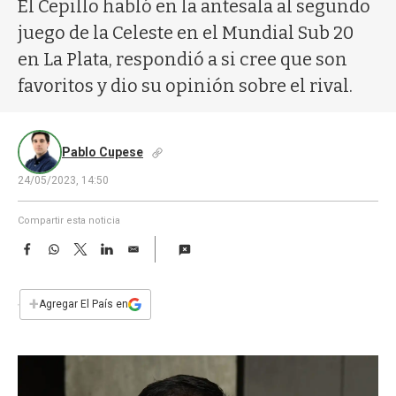
a
El Cepillo habló en la antesala al segundo
juego de la Celeste en el Mundial Sub 20
en La Plata, respondió a si cree que son
favoritos y dio su opinión sobre el rival.
Pablo Cupese
24/05/2023, 14:50
Compartir esta noticia
F
W
T
L
E
a
h
w
i
m
c
a
i
n
a
e
t
t
k
i
+
Agregar El País en
b
s
t
e
l
o
A
e
d
o
p
r
I
k
p
n