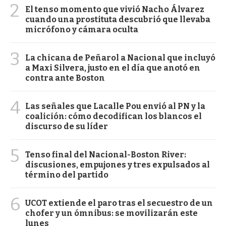
2
El tenso momento que vivió Nacho Álvarez
cuando una prostituta descubrió que llevaba
micrófono y cámara oculta
3
La chicana de Peñarol a Nacional que incluyó
a Maxi Silvera, justo en el día que anotó en
contra ante Boston
4
Las señales que Lacalle Pou envió al PN y la
coalición: cómo decodifican los blancos el
discurso de su líder
5
Tenso final del Nacional-Boston River:
discusiones, empujones y tres expulsados al
término del partido
6
UCOT extiende el paro tras el secuestro de un
chofer y un ómnibus: se movilizarán este
lunes