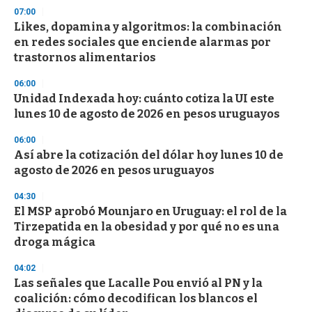
s
07:00
e
Likes, dopamina y algoritmos: la combinación
c
en redes sociales que enciende alarmas por
o
n
trastornos alimentarios
d
s
06:00
Unidad Indexada hoy: cuánto cotiza la UI este
lunes 10 de agosto de 2026 en pesos uruguayos
06:00
Así abre la cotización del dólar hoy lunes 10 de
agosto de 2026 en pesos uruguayos
04:30
El MSP aprobó Mounjaro en Uruguay: el rol de la
Tirzepatida en la obesidad y por qué no es una
droga mágica
04:02
Las señales que Lacalle Pou envió al PN y la
coalición: cómo decodifican los blancos el