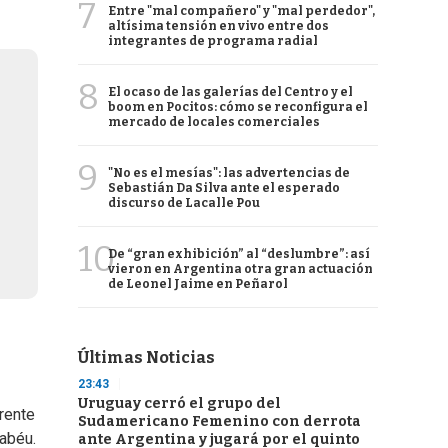
7
Entre "mal compañero" y "mal perdedor",
altísima tensión en vivo entre dos
integrantes de programa radial
8
El ocaso de las galerías del Centro y el
boom en Pocitos: cómo se reconfigura el
mercado de locales comerciales
9
"No es el mesías": las advertencias de
Sebastián Da Silva ante el esperado
discurso de Lacalle Pou
10
De “gran exhibición” al “deslumbre”: así
vieron en Argentina otra gran actuación
de Leonel Jaime en Peñarol
Últimas Noticias
23:43
Uruguay cerró el grupo del
frente
Sudamericano Femenino con derrota
nabéu.
ante Argentina y jugará por el quinto