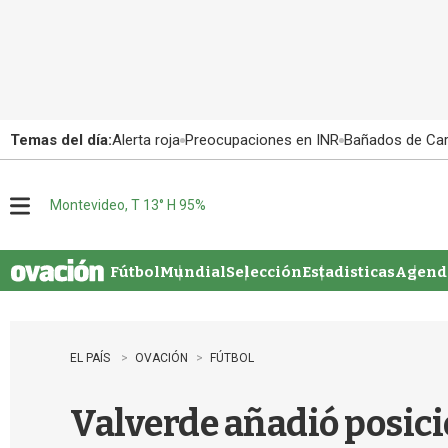
Temas del día:
Alerta roja
Preocupaciones en INR
Bañados de Ca
Montevideo, T 13° H 95%
M
e
n
u
Fútbol
Mundial
Selección
Estadisticas
Agenda
EL PAÍS
OVACIÓN
FÚTBOL
Valverde añadió posici