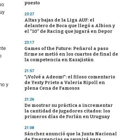
puesto
po
muy
23:27
Altas y bajas de la Liga AUF: el
delantero de Boca que llegó a Albion y
el "10" de Racing que jugará en Depor
23:17
nte
Games of the Future: Peñarol a paso
firme se metió en los cuartos de final de
o
la competencia en Kazajistán
21:57
"¡Volvé a Adeom!": el filoso comentario
de Yesty Prieto a Valeria Ripoll en
ho y
plena Cena de Famosos
21:26
De mostrar su práctica a incrementar
la cantidad de jugadores citados: los
primeros días de Forlán en Uruguay
21:08
Sánchez anunció que la Junta Nacional
de Emergencias se reunirá para