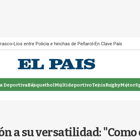
rrasco
Líos entre Policía e hinchas de Peñarol
En Clave País
 Deportiva
Básquetbol
Multideportivo
Tenis
Rugby
MotorSp
ón a su versatilidad: "Como