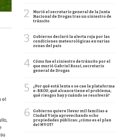
2
Murió el secretario general de la Junta
Nacional de Drogas tras un siniestro de
tránsito
3
Gobierno declaró la alerta roja por las
condiciones meteorológicas en varias
zonas del país
4
Cómo fue el siniestro de tránsito por el
que murió Gabriel Rossi, secretario
general de Drogas
5
¿Por qué está lenta o se cae la plataforma
e-BROU, qué alcance tiene el problema,
qué riesgos hay y cuándo se resolverá?
 el
6
Gobierno quiere llevar mil familias a
Ciudad Vieja aprovechando ocho
llo,
propiedades públicas: ¿cómo es el plan
del MVOT?
e
 su