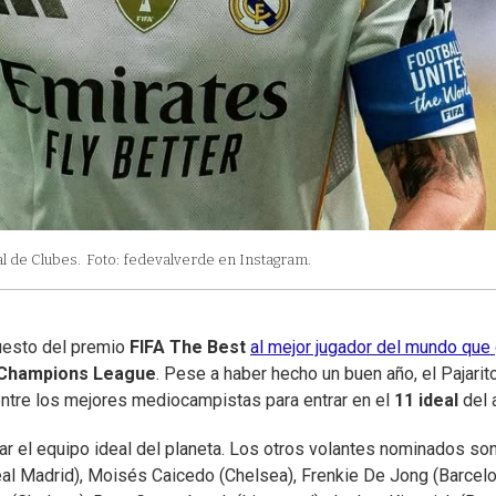
l de Clubes.
Foto: fedevalverde en Instagram.
uesto del premio
FIFA The Best
al mejor jugador del mundo que
Champions League
. Pese a haber hecho un buen año, el Pajarit
entre los mejores mediocampistas para entrar en el
11 ideal
del 
ar el equipo ideal del planeta. Los otros volantes nominados so
al Madrid), Moisés Caicedo (Chelsea), Frenkie De Jong (Barcelo