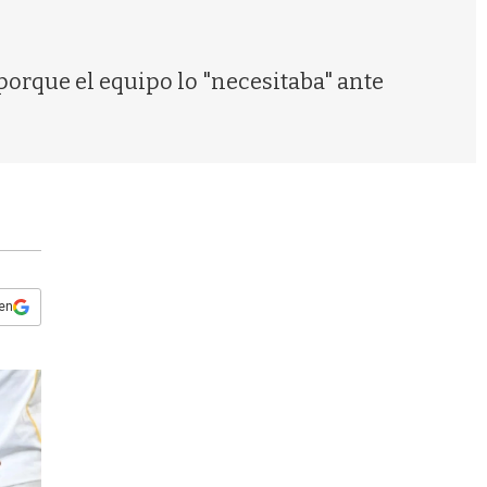
s
q
u
e
 porque el equipo lo "necesitaba" ante
d
a
 en