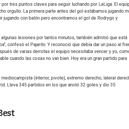
r por tres puntos claves para seguir luchando por LaLiga. El equi
ucho orgullo. La primera parte antes del gol estábamos jugando 
r jugando con balón pero encontramos el gol de Rodrygo y
do algunas lesiones por tantos minutos, también admitió que está
a", confesó el Pajarito. Y reconoció que debía dar un paso al fre
spués de varias derrotas el equipo necesitaba vencer y yo, com
ble cuando las cosas no van bien. Hoy era un gran partido para
 mediocampista (interior, pivote), extremo derecho, lateral derec
rid. Lleva 345 partidos en los que anotó 32 goles y dio 35
Best