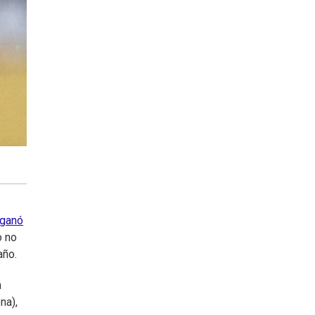
 ganó
o no
año.
n
na),